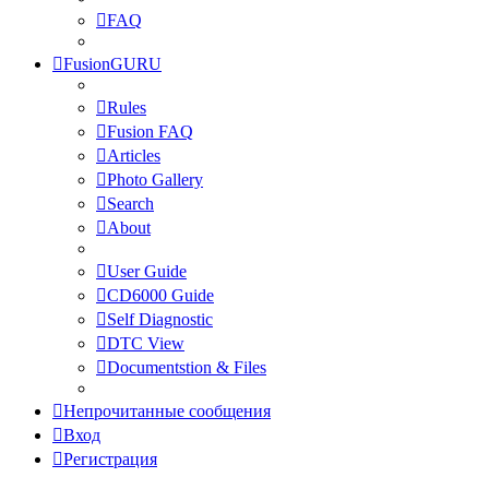
FAQ
FusionGURU
Rules
Fusion FAQ
Articles
Photo Gallery
Search
About
User Guide
CD6000 Guide
Self Diagnostic
DTC View
Documentstion & Files
Непрочитанные сообщения
Вход
Регистрация