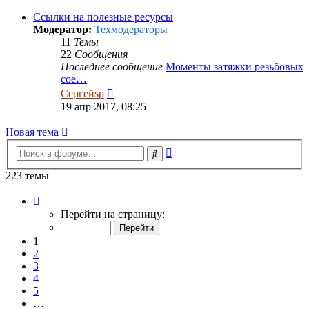
последнему
сообщению
Ссылки на полезные ресурсы
Модератор:
Техмодераторы
11
Темы
22
Сообщения
Последнее сообщение
Моменты затяжки резьбовых
сое…
Перейти
Сергейsp
к
19 апр 2017, 08:25
последнему
сообщению
Новая тема
Расширенный
Поиск
поиск
223 темы
Страница
1
Перейти на страницу:
из
12
1
2
3
4
5
…