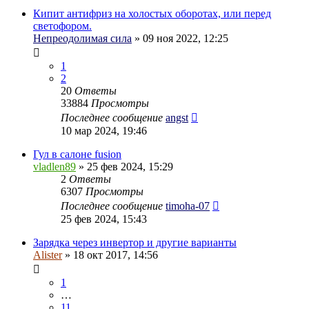
Кипит антифриз на холостых оборотах, или перед
светофором.
Непреодолимая сила
» 09 ноя 2022, 12:25
1
2
20
Ответы
33884
Просмотры
Последнее сообщение
angst
10 мар 2024, 19:46
Гул в салоне fusion
vladlen89
» 25 фев 2024, 15:29
2
Ответы
6307
Просмотры
Последнее сообщение
timoha-07
25 фев 2024, 15:43
Зарядка через инвертор и другие варианты
Alister
» 18 окт 2017, 14:56
1
…
11