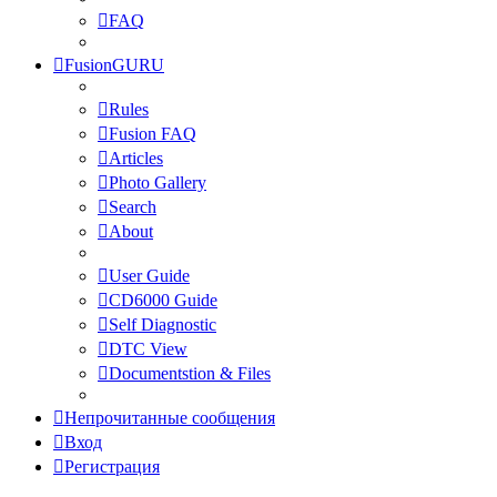
FAQ
FusionGURU
Rules
Fusion FAQ
Articles
Photo Gallery
Search
About
User Guide
CD6000 Guide
Self Diagnostic
DTC View
Documentstion & Files
Непрочитанные сообщения
Вход
Регистрация