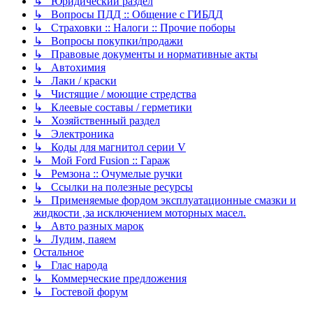
↳ Юридический раздел
↳ Вопросы ПДД :: Общение с ГИБДД
↳ Страховки :: Налоги :: Прочие поборы
↳ Вопросы покупки/продажи
↳ Правовые документы и нормативные акты
↳ Автохимия
↳ Лаки / краски
↳ Чистящие / моющие стредства
↳ Клеевые составы / герметики
↳ Хозяйственный раздел
↳ Электроника
↳ Коды для магнитол серии V
↳ Мой Ford Fusion :: Гараж
↳ Ремзона :: Очумелые ручки
↳ Ссылки на полезные ресурсы
↳ Применяемые фордом эксплуатационные смазки и
жидкости ,за исключением моторных масел.
↳ Авто разных марок
↳ Лудим, паяем
Остальное
↳ Глас народа
↳ Коммерческие предложения
↳ Гостевой форум