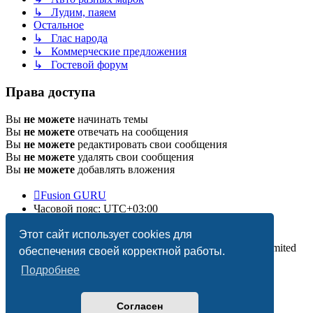
↳ Лудим, паяем
Остальное
↳ Глас народа
↳ Коммерческие предложения
↳ Гостевой форум
Права доступа
Вы
не можете
начинать темы
Вы
не можете
отвечать на сообщения
Вы
не можете
редактировать свои сообщения
Вы
не можете
удалять свои сообщения
Вы
не можете
добавлять вложения
Fusion GURU
Часовой пояс:
UTC+03:00
Удалить cookies
Этот сайт использует cookies для
Создано на основе
phpBB
® Forum Software © phpBB Limited
обеспечения своей корректной работы.
Подробнее
Согласен