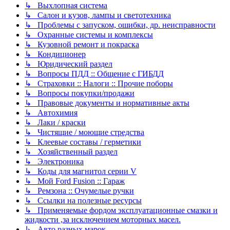
↳ Выхлопная система
↳ Салон и кузов, лампы и светотехника
↳ Проблемы с запуском, ошибки, др. неисправности
↳ Охранные системы и комплексы
↳ Кузовной ремонт и покраска
↳ Кондиционер
↳ Юридический раздел
↳ Вопросы ПДД :: Общение с ГИБДД
↳ Страховки :: Налоги :: Прочие поборы
↳ Вопросы покупки/продажи
↳ Правовые документы и нормативные акты
↳ Автохимия
↳ Лаки / краски
↳ Чистящие / моющие стредства
↳ Клеевые составы / герметики
↳ Хозяйственный раздел
↳ Электроника
↳ Коды для магнитол серии V
↳ Мой Ford Fusion :: Гараж
↳ Ремзона :: Очумелые ручки
↳ Ссылки на полезные ресурсы
↳ Применяемые фордом эксплуатационные смазки и
жидкости ,за исключением моторных масел.
↳ Авто разных марок