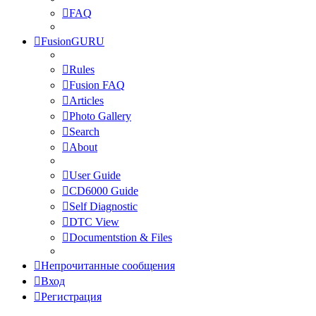
FAQ
FusionGURU
Rules
Fusion FAQ
Articles
Photo Gallery
Search
About
User Guide
CD6000 Guide
Self Diagnostic
DTC View
Documentstion & Files
Непрочитанные сообщения
Вход
Регистрация