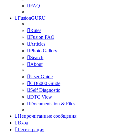
FAQ
FusionGURU
Rules
Fusion FAQ
Articles
Photo Gallery
Search
About
User Guide
CD6000 Guide
Self Diagnostic
DTC View
Documentstion & Files
Непрочитанные сообщения
Вход
Регистрация