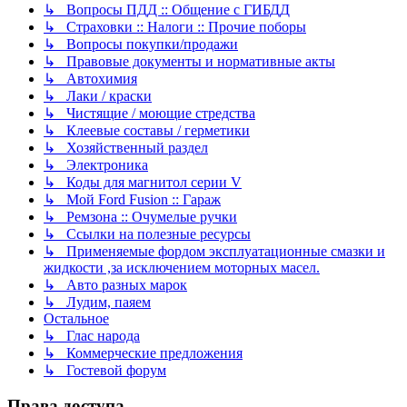
↳ Вопросы ПДД :: Общение с ГИБДД
↳ Страховки :: Налоги :: Прочие поборы
↳ Вопросы покупки/продажи
↳ Правовые документы и нормативные акты
↳ Автохимия
↳ Лаки / краски
↳ Чистящие / моющие стредства
↳ Клеевые составы / герметики
↳ Хозяйственный раздел
↳ Электроника
↳ Коды для магнитол серии V
↳ Мой Ford Fusion :: Гараж
↳ Ремзона :: Очумелые ручки
↳ Ссылки на полезные ресурсы
↳ Применяемые фордом эксплуатационные смазки и
жидкости ,за исключением моторных масел.
↳ Авто разных марок
↳ Лудим, паяем
Остальное
↳ Глас народа
↳ Коммерческие предложения
↳ Гостевой форум
Права доступа