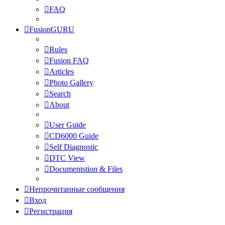
FAQ
FusionGURU
Rules
Fusion FAQ
Articles
Photo Gallery
Search
About
User Guide
CD6000 Guide
Self Diagnostic
DTC View
Documentstion & Files
Непрочитанные сообщения
Вход
Регистрация