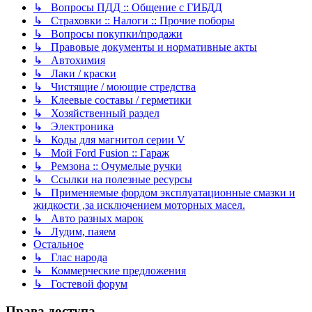
↳ Вопросы ПДД :: Общение с ГИБДД
↳ Страховки :: Налоги :: Прочие поборы
↳ Вопросы покупки/продажи
↳ Правовые документы и нормативные акты
↳ Автохимия
↳ Лаки / краски
↳ Чистящие / моющие стредства
↳ Клеевые составы / герметики
↳ Хозяйственный раздел
↳ Электроника
↳ Коды для магнитол серии V
↳ Мой Ford Fusion :: Гараж
↳ Ремзона :: Очумелые ручки
↳ Ссылки на полезные ресурсы
↳ Применяемые фордом эксплуатационные смазки и
жидкости ,за исключением моторных масел.
↳ Авто разных марок
↳ Лудим, паяем
Остальное
↳ Глас народа
↳ Коммерческие предложения
↳ Гостевой форум
Права доступа