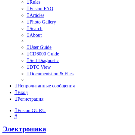
Rules
Fusion FAQ
Articles
Photo Gallery
Search
About
User Guide
CD6000 Guide
Self Diagnostic
DTC View
Documentstion & Files
Непрочитанные сообщения
Вход
Регистрация
Fusion GURU
Поиск
Электроника