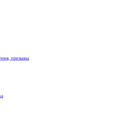
ения, призывы
ка