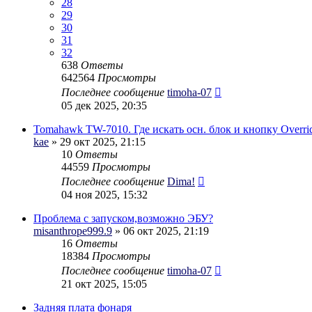
28
29
30
31
32
638
Ответы
642564
Просмотры
Последнее сообщение
timoha-07
05 дек 2025, 20:35
Tomahawk TW-7010. Где искать осн. блок и кнопку Overri
kae
» 29 окт 2025, 21:15
10
Ответы
44559
Просмотры
Последнее сообщение
Dima!
04 ноя 2025, 15:32
Проблема с запуском,возможно ЭБУ?
misanthrope999.9
» 06 окт 2025, 21:19
16
Ответы
18384
Просмотры
Последнее сообщение
timoha-07
21 окт 2025, 15:05
Задняя плата фонаря