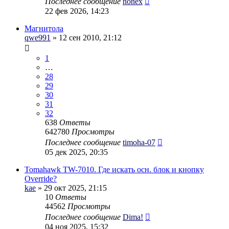
Последнее сообщение
nonex
22 фев 2026, 14:23
Магнитола
qwe991
» 12 сен 2010, 21:12
1
…
28
29
30
31
32
638
Ответы
642780
Просмотры
Последнее сообщение
timoha-07
05 дек 2025, 20:35
Tomahawk TW-7010. Где искать осн. блок и кнопку
Override?
kae
» 29 окт 2025, 21:15
10
Ответы
44562
Просмотры
Последнее сообщение
Dima!
04 ноя 2025, 15:32