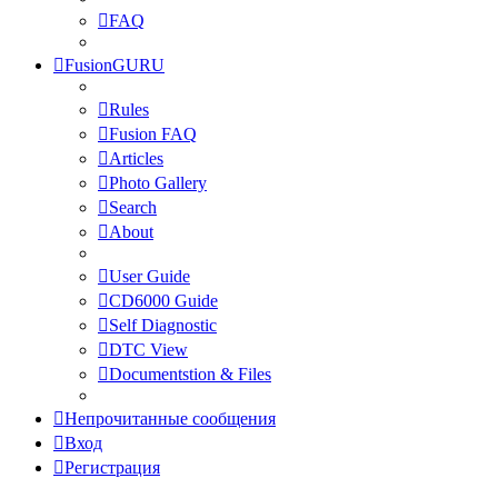
FAQ
FusionGURU
Rules
Fusion FAQ
Articles
Photo Gallery
Search
About
User Guide
CD6000 Guide
Self Diagnostic
DTC View
Documentstion & Files
Непрочитанные сообщения
Вход
Регистрация