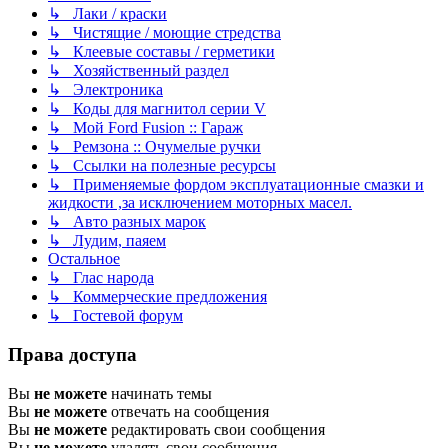
↳ Лаки / краски
↳ Чистящие / моющие стредства
↳ Клеевые составы / герметики
↳ Хозяйственный раздел
↳ Электроника
↳ Коды для магнитол серии V
↳ Мой Ford Fusion :: Гараж
↳ Ремзона :: Очумелые ручки
↳ Ссылки на полезные ресурсы
↳ Применяемые фордом эксплуатационные смазки и
жидкости ,за исключением моторных масел.
↳ Авто разных марок
↳ Лудим, паяем
Остальное
↳ Глас народа
↳ Коммерческие предложения
↳ Гостевой форум
Права доступа
Вы
не можете
начинать темы
Вы
не можете
отвечать на сообщения
Вы
не можете
редактировать свои сообщения
Вы
не можете
удалять свои сообщения