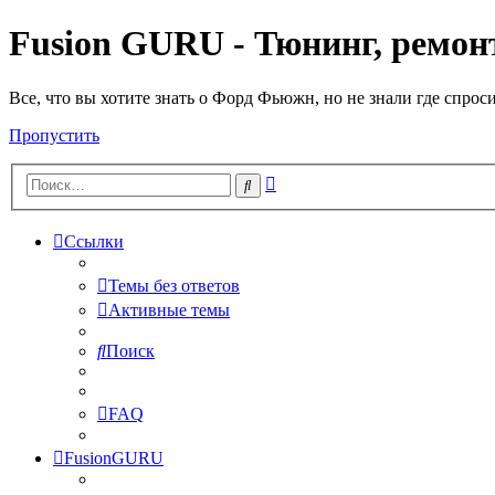
Fusion GURU - Тюнинг, ремонт
Все, что вы хотите знать о Форд Фьюжн, но не знали где спрос
Пропустить
Расширенный
Поиск
поиск
Ссылки
Темы без ответов
Активные темы
Поиск
FAQ
FusionGURU