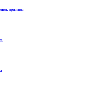
ения, призывы
ка
ка