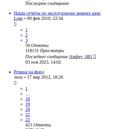
Последнее сообщение
Наши отчёты по эксплуатации зимних шин
Lom
» 09 фев 2010, 22:34
1
2
3
50
Ответы
118131
Просмотры
Последнее сообщение
Andrey_083
03 ноя 2023, 14:02
Резина на форд
леха
» 17 мар 2012, 18:26
1
…
18
19
20
21
22
421
Ответы