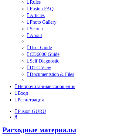
Rules
Fusion FAQ
Articles
Photo Gallery
Search
About
User Guide
CD6000 Guide
Self Diagnostic
DTC View
Documentstion & Files
Непрочитанные сообщения
Вход
Регистрация
Fusion GURU
Поиск
Расходные материалы