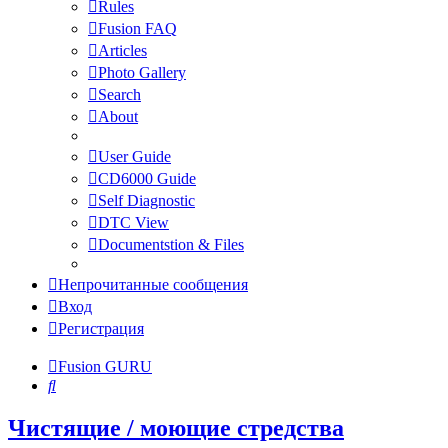
Rules
Fusion FAQ
Articles
Photo Gallery
Search
About
User Guide
CD6000 Guide
Self Diagnostic
DTC View
Documentstion & Files
Непрочитанные сообщения
Вход
Регистрация
Fusion GURU
Поиск
Чистящие / моющие стредства