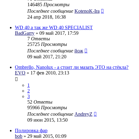
146485
Просмотры
Последнее сообщение
KotenoK-Ira
24 апр 2018, 16:38
WD 40 а так же WD 40 SPECIALIST
BadGarry
» 09 май 2017, 17:59
7
Ответы
25725
Просмотры
Последнее сообщение
йож
09 май 2017, 21:20
Ombrello, Nanolux - а стоит ли мазать ЭТО на стёкла?
EVO
» 17 фев 2010, 23:13
1
2
3
52
Ответы
95966
Просмотры
Последнее сообщение
AndreyZ
09 июн 2015, 13:50
Полировка фар
bob
» 29 май 2015, 01:09