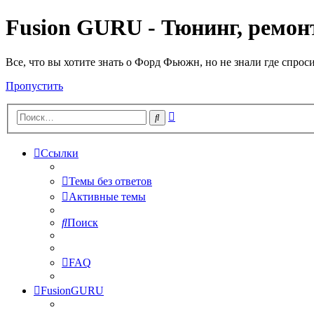
Fusion GURU - Тюнинг, ремонт
Все, что вы хотите знать о Форд Фьюжн, но не знали где спрос
Пропустить
Расширенный
Поиск
поиск
Ссылки
Темы без ответов
Активные темы
Поиск
FAQ
FusionGURU