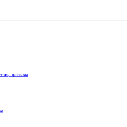
ения, призывы
ка