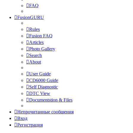
FAQ
FusionGURU
Rules
Fusion FAQ
Articles
Photo Gallery
Search
About
User Guide
CD6000 Guide
Self Diagnostic
DTC View
Documentstion & Files
Непрочитанные сообщения
Вход
Регистрация