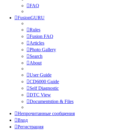
FAQ
FusionGURU
Rules
Fusion FAQ
Articles
Photo Gallery
Search
About
User Guide
CD6000 Guide
Self Diagnostic
DTC View
Documentstion & Files
Непрочитанные сообщения
Вход
Регистрация