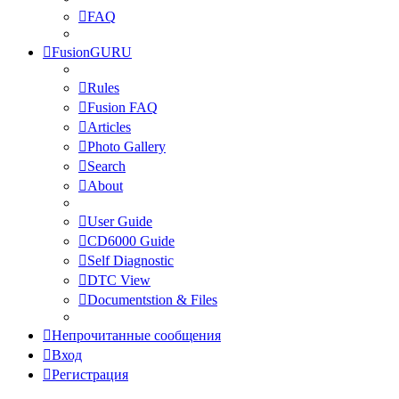
FAQ
FusionGURU
Rules
Fusion FAQ
Articles
Photo Gallery
Search
About
User Guide
CD6000 Guide
Self Diagnostic
DTC View
Documentstion & Files
Непрочитанные сообщения
Вход
Регистрация