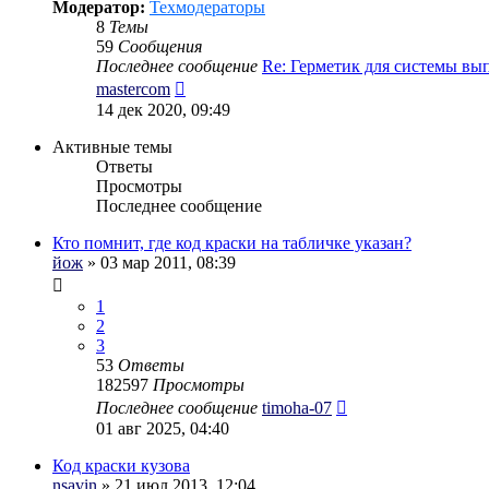
Модератор:
Техмодераторы
8
Темы
59
Сообщения
Последнее сообщение
Re: Герметик для системы в
Перейти
mastercom
к
14 дек 2020, 09:49
последнему
сообщению
Активные темы
Ответы
Просмотры
Последнее сообщение
Кто помнит, где код краски на табличке указан?
йож
» 03 мар 2011, 08:39
1
2
3
53
Ответы
182597
Просмотры
Последнее сообщение
timoha-07
01 авг 2025, 04:40
Код краски кузова
nsavin
» 21 июл 2013, 12:04