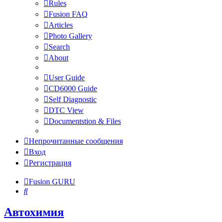
Rules
Fusion FAQ
Articles
Photo Gallery
Search
About
User Guide
CD6000 Guide
Self Diagnostic
DTC View
Documentstion & Files
Непрочитанные сообщения
Вход
Регистрация
Fusion GURU
Поиск
Автохимия