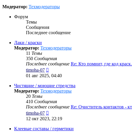
Модератор:
Техмодераторы
Форум
Темы
Сообщения
Последнее сообщение
Лаки / краски
Модератор:
Техмодераторы
11
Темы
350
Сообщения
Последнее сообщение
Re: Кто помнит, где код крас
Перейти
timoha-07
к
01 авг 2025, 04:40
последнему
сообщению
Чистящие / моющие стредства
Модератор:
Техмодераторы
20
Темы
410
Сообщения
Последнее сообщение
Re: Очиститель контактов - 
Перейти
timoha-07
к
12 окт 2023, 22:19
последнему
сообщению
Клеевые составы / герметики