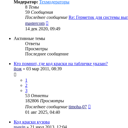
Модератор:
Техмодераторы
8
Темы
59
Сообщения
Последнее сообщение
Re: Герметик для системы в
Перейти
mastercom
к
14 дек 2020, 09:49
последнему
сообщению
Активные темы
Ответы
Просмотры
Последнее сообщение
Кто помнит, где код краски на табличке указан?
йож
» 03 мар 2011, 08:39
1
2
3
53
Ответы
182806
Просмотры
Последнее сообщение
timoha-07
01 авг 2025, 04:40
Код краски кузова
nsavin
» 21 июл 2013, 12:04