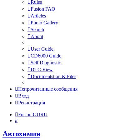
Rules
Fusion FAQ
Articles
Photo Gallery
Search
About
User Guide
CD6000 Guide
Self Diagnostic
DTC View
Documentstion & Files
Непрочитанные сообщения
Вход
Регистрация
Fusion GURU
Поиск
Автохимия