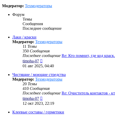
Модератор:
Техмодераторы
Форум
Темы
Сообщения
Последнее сообщение
Лаки / краски
Модератор:
Техмодераторы
11
Темы
350
Сообщения
Последнее сообщение
Re: Кто помнит, где код крас
Перейти
timoha-07
к
01 авг 2025, 04:40
последнему
сообщению
Чистящие / моющие стредства
Модератор:
Техмодераторы
20
Темы
410
Сообщения
Последнее сообщение
Re: Очиститель контактов - 
Перейти
timoha-07
к
12 окт 2023, 22:19
последнему
сообщению
Клеевые составы / герметики