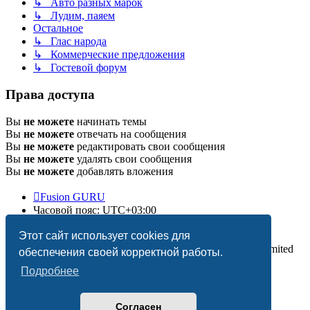
↳ Авто разных марок
↳ Лудим, паяем
Остальное
↳ Глас народа
↳ Коммерческие предложения
↳ Гостевой форум
Права доступа
Вы
не можете
начинать темы
Вы
не можете
отвечать на сообщения
Вы
не можете
редактировать свои сообщения
Вы
не можете
удалять свои сообщения
Вы
не можете
добавлять вложения
Fusion GURU
Часовой пояс:
UTC+03:00
Удалить cookies
Этот сайт использует cookies для
Создано на основе
phpBB
® Forum Software © phpBB Limited
обеспечения своей корректной работы.
Подробнее
Согласен