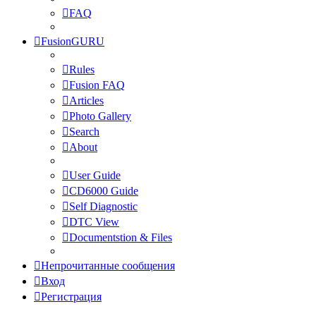
FAQ
FusionGURU
Rules
Fusion FAQ
Articles
Photo Gallery
Search
About
User Guide
CD6000 Guide
Self Diagnostic
DTC View
Documentstion & Files
Непрочитанные сообщения
Вход
Регистрация