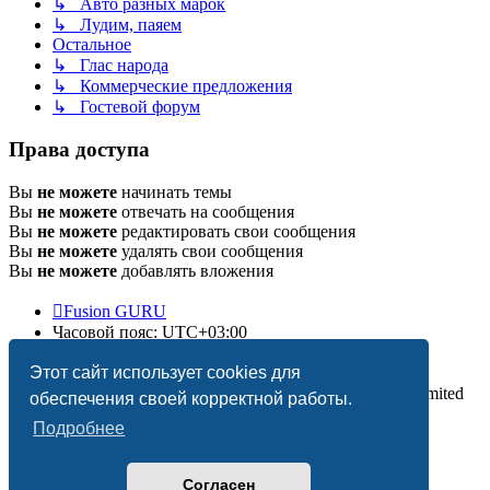
↳ Авто разных марок
↳ Лудим, паяем
Остальное
↳ Глас народа
↳ Коммерческие предложения
↳ Гостевой форум
Права доступа
Вы
не можете
начинать темы
Вы
не можете
отвечать на сообщения
Вы
не можете
редактировать свои сообщения
Вы
не можете
удалять свои сообщения
Вы
не можете
добавлять вложения
Fusion GURU
Часовой пояс:
UTC+03:00
Удалить cookies
Этот сайт использует cookies для
Создано на основе
phpBB
® Forum Software © phpBB Limited
обеспечения своей корректной работы.
Подробнее
Согласен