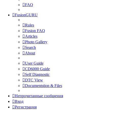
FAQ
FusionGURU
Rules
Fusion FAQ
Articles
Photo Gallery
Search
About
User Guide
CD6000 Guide
Self Diagnostic
DTC View
Documentstion & Files
Непрочитанные сообщения
Вход
Регистрация