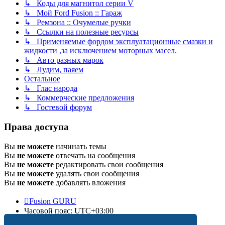
↳ Коды для магнитол серии V
↳ Мой Ford Fusion :: Гараж
↳ Ремзона :: Очумелые ручки
↳ Ссылки на полезные ресурсы
↳ Применяемые фордом эксплуатационные смазки и
жидкости ,за исключением моторных масел.
↳ Авто разных марок
↳ Лудим, паяем
Остальное
↳ Глас народа
↳ Коммерческие предложения
↳ Гостевой форум
Права доступа
Вы
не можете
начинать темы
Вы
не можете
отвечать на сообщения
Вы
не можете
редактировать свои сообщения
Вы
не можете
удалять свои сообщения
Вы
не можете
добавлять вложения
Fusion GURU
Часовой пояс:
UTC+03:00
Удалить cookies