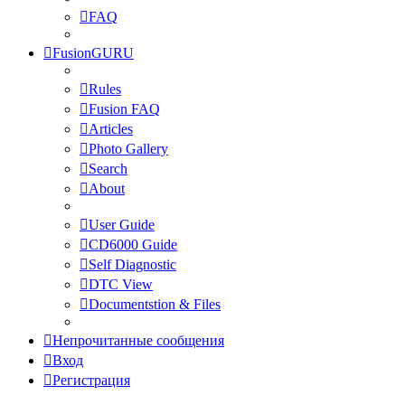
FAQ
FusionGURU
Rules
Fusion FAQ
Articles
Photo Gallery
Search
About
User Guide
CD6000 Guide
Self Diagnostic
DTC View
Documentstion & Files
Непрочитанные сообщения
Вход
Регистрация