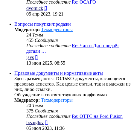
Последнее сообщение
Re: ОСАГО
Перейти
dvornick
к
05 апр 2023, 19:21
последнему
сообщению
Вопросы покупки/продажи
Модератор:
Техмодераторы
24
Темы
455
Сообщения
Последнее сообщение
Re: Чип и Дип продаёт
детали …
Перейти
javs
к
13 июн 2025, 08:55
последнему
сообщению
Правовые документы и нормативные акты
Здесь размещаются ТОЛЬКО документы, касающиеся
правовых аспектов. Как целые статьи, так и выдежки из
них, либо ссылки.
Обсуждение в соответствующих подфорумах.
Модератор:
Техмодераторы
20
Темы
375
Сообщения
Последнее сообщение
Re: ОТТС на Ford Fusion
Перейти
bezuglov
к
05 июл 2023, 11:36
последнему