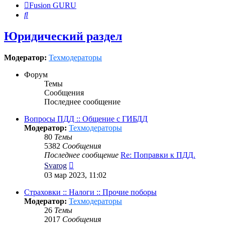
Fusion GURU
Поиск
Юридический раздел
Модератор:
Техмодераторы
Форум
Темы
Сообщения
Последнее сообщение
Вопросы ПДД :: Общение с ГИБДД
Модератор:
Техмодераторы
80
Темы
5382
Сообщения
Последнее сообщение
Re: Поправки к ПДД.
Перейти
Svarog
к
03 мар 2023, 11:02
последнему
сообщению
Страховки :: Налоги :: Прочие поборы
Модератор:
Техмодераторы
26
Темы
2017
Сообщения