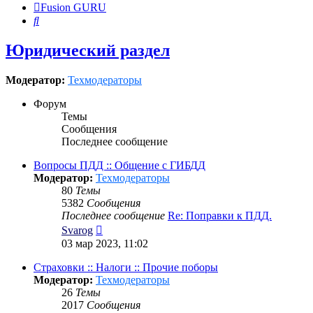
Fusion GURU
Поиск
Юридический раздел
Модератор:
Техмодераторы
Форум
Темы
Сообщения
Последнее сообщение
Вопросы ПДД :: Общение с ГИБДД
Модератор:
Техмодераторы
80
Темы
5382
Сообщения
Последнее сообщение
Re: Поправки к ПДД.
Перейти
Svarog
к
03 мар 2023, 11:02
последнему
сообщению
Страховки :: Налоги :: Прочие поборы
Модератор:
Техмодераторы
26
Темы
2017
Сообщения