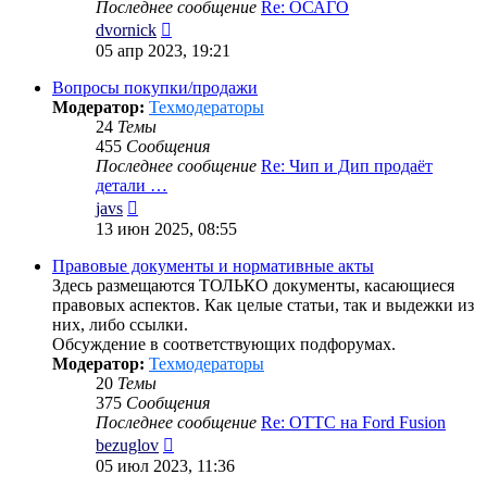
Последнее сообщение
Re: ОСАГО
Перейти
dvornick
к
05 апр 2023, 19:21
последнему
сообщению
Вопросы покупки/продажи
Модератор:
Техмодераторы
24
Темы
455
Сообщения
Последнее сообщение
Re: Чип и Дип продаёт
детали …
Перейти
javs
к
13 июн 2025, 08:55
последнему
сообщению
Правовые документы и нормативные акты
Здесь размещаются ТОЛЬКО документы, касающиеся
правовых аспектов. Как целые статьи, так и выдежки из
них, либо ссылки.
Обсуждение в соответствующих подфорумах.
Модератор:
Техмодераторы
20
Темы
375
Сообщения
Последнее сообщение
Re: ОТТС на Ford Fusion
Перейти
bezuglov
к
05 июл 2023, 11:36
последнему