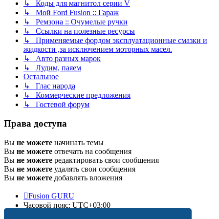
↳ Коды для магнитол серии V
↳ Мой Ford Fusion :: Гараж
↳ Ремзона :: Очумелые ручки
↳ Ссылки на полезные ресурсы
↳ Применяемые фордом эксплуатационные смазки и
жидкости ,за исключением моторных масел.
↳ Авто разных марок
↳ Лудим, паяем
Остальное
↳ Глас народа
↳ Коммерческие предложения
↳ Гостевой форум
Права доступа
Вы
не можете
начинать темы
Вы
не можете
отвечать на сообщения
Вы
не можете
редактировать свои сообщения
Вы
не можете
удалять свои сообщения
Вы
не можете
добавлять вложения
Fusion GURU
Часовой пояс:
UTC+03:00
Удалить cookies