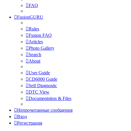
FAQ
FusionGURU
Rules
Fusion FAQ
Articles
Photo Gallery
Search
About
User Guide
CD6000 Guide
Self Diagnostic
DTC View
Documentstion & Files
Непрочитанные сообщения
Вход
Регистрация