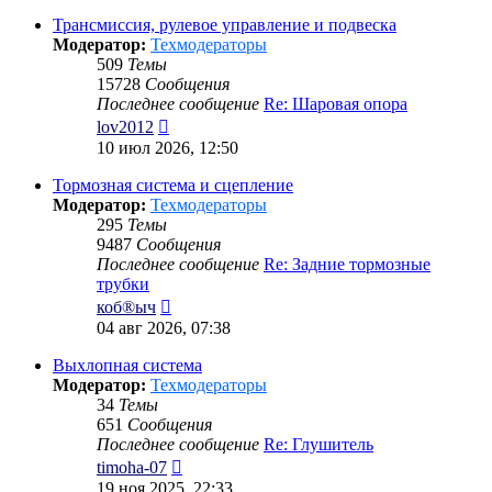
последнему
сообщению
Трансмиссия, рулевое управление и подвеска
Модератор:
Техмодераторы
509
Темы
15728
Сообщения
Последнее сообщение
Re: Шаровая опора
Перейти
lov2012
к
10 июл 2026, 12:50
последнему
сообщению
Тормозная система и сцепление
Модератор:
Техмодераторы
295
Темы
9487
Сообщения
Последнее сообщение
Re: Задние тормозные
трубки
Перейти
коб®ыч
к
04 авг 2026, 07:38
последнему
сообщению
Выхлопная система
Модератор:
Техмодераторы
34
Темы
651
Сообщения
Последнее сообщение
Re: Глушитель
Перейти
timoha-07
к
19 ноя 2025, 22:33