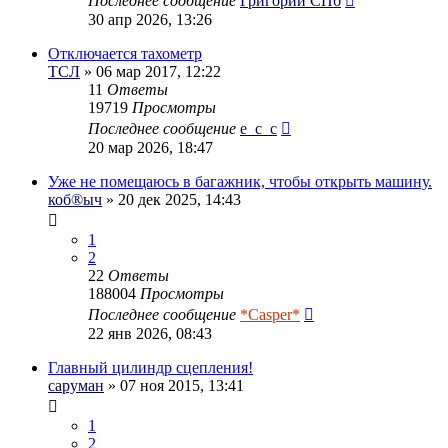
Последнее сообщение
Григорий СПб
30 апр 2026, 13:26
Отключается тахометр
ТСЛ
» 06 мар 2017, 12:22
11
Ответы
19719
Просмотры
Последнее сообщение
e_c_c
20 мар 2026, 18:47
Уже не помещаюсь в багажник, чтобы открыть машину.
коб®ыч
» 20 дек 2025, 14:43
1
2
22
Ответы
188004
Просмотры
Последнее сообщение
*Casper*
22 янв 2026, 08:43
Главный цилиндр сцепления!
саруман
» 07 ноя 2015, 13:41
1
2