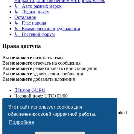
жидкости ,за исключением моторных масел.
↳ Авто разных марок
↳ Лудим, паяем
Остальное
↳ Глас народа
↳ Коммерческие предложения
↳ Гостевой форум
Права доступа
Вы
не можете
начинать темы
Вы
не можете
отвечать на сообщения
Вы
не можете
редактировать свои сообщения
Вы
не можете
удалять свои сообщения
Вы
не можете
добавлять вложения
Fusion GURU
Часовой пояс:
UTC+03:00
Удалить cookies
Этот сайт использует cookies для
Создано на основе
phpBB
® Forum Software © phpBB Limited
обеспечения своей корректной работы.
Подробнее