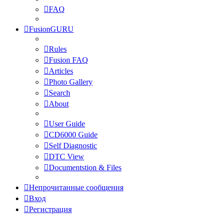
FAQ
FusionGURU
Rules
Fusion FAQ
Articles
Photo Gallery
Search
About
User Guide
CD6000 Guide
Self Diagnostic
DTC View
Documentstion & Files
Непрочитанные сообщения
Вход
Регистрация