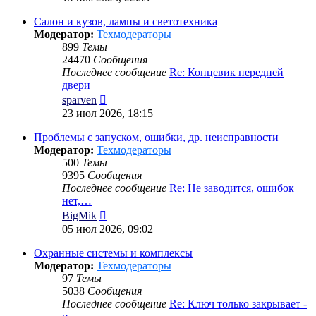
последнему
сообщению
Салон и кузов, лампы и светотехника
Модератор:
Техмодераторы
899
Темы
24470
Сообщения
Последнее сообщение
Re: Концевик передней
двери
Перейти
sparven
к
23 июл 2026, 18:15
последнему
сообщению
Проблемы с запуском, ошибки, др. неисправности
Модератор:
Техмодераторы
500
Темы
9395
Сообщения
Последнее сообщение
Re: Не заводится, ошибок
нет,…
Перейти
BigMik
к
05 июл 2026, 09:02
последнему
сообщению
Охранные системы и комплексы
Модератор:
Техмодераторы
97
Темы
5038
Сообщения
Последнее сообщение
Re: Ключ только закрывает -