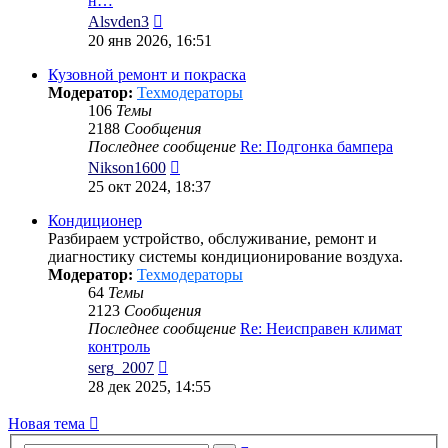
н…
Перейти
Alsvden3
к
20 янв 2026, 16:51
последнему
сообщению
Кузовной ремонт и покраска
Модератор:
Техмодераторы
106
Темы
2188
Сообщения
Последнее сообщение
Re: Подгонка бампера
Перейти
Nikson1600
к
25 окт 2024, 18:37
последнему
сообщению
Кондиционер
Разбираем устройство, обслуживание, ремонт и
диагностику системы кондиционирование воздуха.
Модератор:
Техмодераторы
64
Темы
2123
Сообщения
Последнее сообщение
Re: Неисправен климат
контроль
Перейти
serg_2007
к
28 дек 2025, 14:55
последнему
сообщению
Новая тема