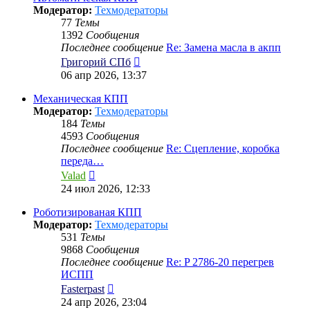
Модератор:
Техмодераторы
77
Темы
1392
Сообщения
Последнее сообщение
Re: Замена масла в акпп
Перейти
Григорий СПб
к
06 апр 2026, 13:37
последнему
сообщению
Механическая КПП
Модератор:
Техмодераторы
184
Темы
4593
Сообщения
Последнее сообщение
Re: Сцепление, коробка
переда…
Перейти
Valad
к
24 июл 2026, 12:33
последнему
сообщению
Роботизированая КПП
Модератор:
Техмодераторы
531
Темы
9868
Сообщения
Последнее сообщение
Re: P 2786-20 перегрев
ИСПП
Перейти
Fasterpast
к
24 апр 2026, 23:04