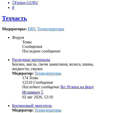
Fusion GURU
Поиск
Техчасть
Модераторы:
ERV
,
Техмодераторы
Форум
Темы
Сообщения
Последнее сообщение
Расходные материалы
Бензин, масла, свечи зажигания, колеса, шины,
жидкости, смазки
Модератор:
Техмодераторы
174
Темы
12210
Сообщения
Последнее сообщение
Re: Резина на форд
Перейти
Игоряныч
к
02 авг 2026, 12:10
последнему
сообщению
Бензиновый двигатель
Модератор:
Техмодераторы