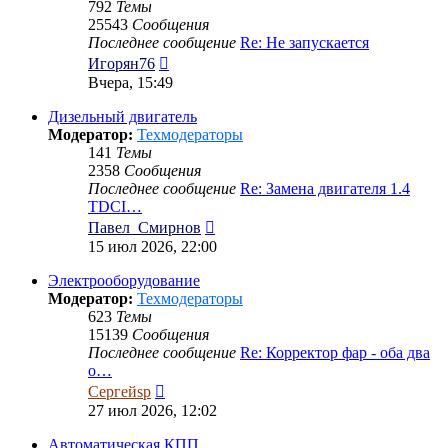
792
Темы
25543
Сообщения
Последнее сообщение
Re: Не запускается
Перейти
Игорян76
к
Вчера, 15:49
последнему
сообщению
Дизельный двигатель
Модератор:
Техмодераторы
141
Темы
2358
Сообщения
Последнее сообщение
Re: Замена двигателя 1.4
TDCI…
Перейти
Павел_Смирнов
к
15 июл 2026, 22:00
последнему
сообщению
Электрооборудование
Модератор:
Техмодераторы
623
Темы
15139
Сообщения
Последнее сообщение
Re: Корректор фар - оба два
о…
Перейти
Сергейsp
к
27 июл 2026, 12:02
последнему
сообщению
Автоматическая КПП