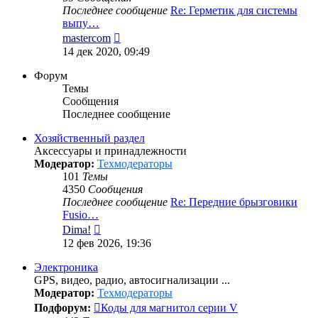
Последнее сообщение
Re: Герметик для системы
выпу…
Перейти
mastercom
к
14 дек 2020, 09:49
последнему
сообщению
Форум
Темы
Сообщения
Последнее сообщение
Хозяйственный раздел
Аксессуары и принадлежности
Модератор:
Техмодераторы
101
Темы
4350
Сообщения
Последнее сообщение
Re: Передние брызговики
Fusio…
Перейти
Dima!
к
12 фев 2026, 19:36
последнему
сообщению
Электроника
GPS, видео, радио, автосигнализации ...
Модератор:
Техмодераторы
Подфорум:
Коды для магнитол серии V