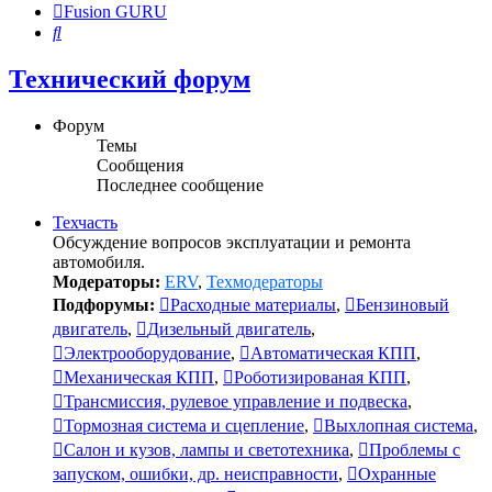
Fusion GURU
Поиск
Технический форум
Форум
Темы
Сообщения
Последнее сообщение
Техчасть
Обсуждение вопросов эксплуатации и ремонта
автомобиля.
Модераторы:
ERV
,
Техмодераторы
Подфорумы:
Расходные материалы
,
Бензиновый
двигатель
,
Дизельный двигатель
,
Электрооборудование
,
Автоматическая КПП
,
Механическая КПП
,
Роботизированая КПП
,
Трансмиссия, рулевое управление и подвеска
,
Тормозная система и сцепление
,
Выхлопная система
,
Салон и кузов, лампы и светотехника
,
Проблемы с
запуском, ошибки, др. неисправности
,
Охранные