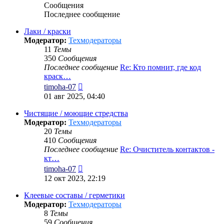
Сообщения
Последнее сообщение
Лаки / краски
Модератор:
Техмодераторы
11
Темы
350
Сообщения
Последнее сообщение
Re: Кто помнит, где код
краск…
Перейти
timoha-07
к
01 авг 2025, 04:40
последнему
сообщению
Чистящие / моющие стредства
Модератор:
Техмодераторы
20
Темы
410
Сообщения
Последнее сообщение
Re: Очиститель контактов -
кт…
Перейти
timoha-07
к
12 окт 2023, 22:19
последнему
сообщению
Клеевые составы / герметики
Модератор:
Техмодераторы
8
Темы
59
Сообщения