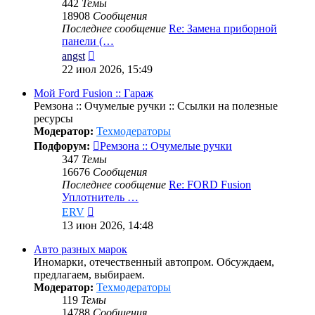
442
Темы
18908
Сообщения
Последнее сообщение
Re: Замена приборной
панели (…
Перейти
angst
к
22 июл 2026, 15:49
последнему
сообщению
Мой Ford Fusion :: Гараж
Ремзона :: Очумелые ручки :: Ссылки на полезные
ресурсы
Модератор:
Техмодераторы
Подфорум:
Ремзона :: Очумелые ручки
347
Темы
16676
Сообщения
Последнее сообщение
Re: FORD Fusion
Уплотнитель …
Перейти
ERV
к
13 июн 2026, 14:48
последнему
сообщению
Авто разных марок
Иномарки, отечественный автопром. Обсуждаем,
предлагаем, выбираем.
Модератор:
Техмодераторы
119
Темы
14788
Сообщения