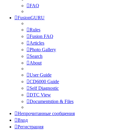
FAQ
FusionGURU
Rules
Fusion FAQ
Articles
Photo Gallery
Search
About
User Guide
CD6000 Guide
Self Diagnostic
DTC View
Documentstion & Files
Непрочитанные сообщения
Вход
Регистрация