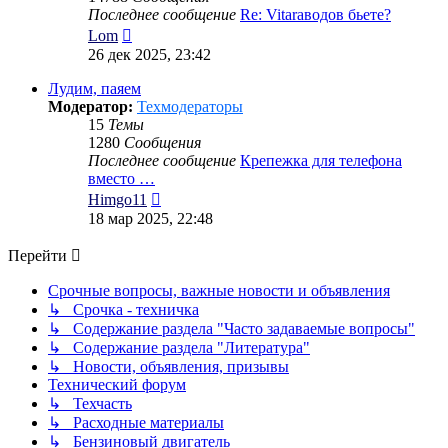
Последнее сообщение
Re: Vitaraводов бьете?
Перейти
Lom
к
26 дек 2025, 23:42
последнему
сообщению
Лудим, паяем
Модератор:
Техмодераторы
15
Темы
1280
Сообщения
Последнее сообщение
Крепежка для телефона
вместо …
Перейти
Himgo11
к
18 мар 2025, 22:48
последнему
сообщению
Перейти
Срочные вопросы, важные новости и объявления
↳ Срочка - техничка
↳ Содержание раздела "Часто задаваемые вопросы"
↳ Содержание раздела "Литература"
↳ Новости, объявления, призывы
Технический форум
↳ Техчасть
↳ Расходные материалы
↳ Бензиновый двигатель