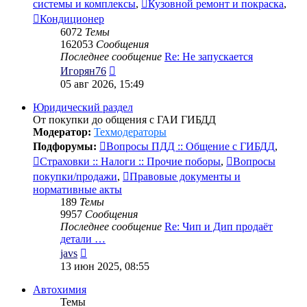
системы и комплексы
,
Кузовной ремонт и покраска
,
Кондиционер
6072
Темы
162053
Сообщения
Последнее сообщение
Re: Не запускается
Перейти
Игорян76
к
05 авг 2026, 15:49
последнему
сообщению
Юридический раздел
От покупки до общения с ГАИ ГИБДД
Модератор:
Техмодераторы
Подфорумы:
Вопросы ПДД :: Общение с ГИБДД
,
Страховки :: Налоги :: Прочие поборы
,
Вопросы
покупки/продажи
,
Правовые документы и
нормативные акты
189
Темы
9957
Сообщения
Последнее сообщение
Re: Чип и Дип продаёт
детали …
Перейти
javs
к
13 июн 2025, 08:55
последнему
сообщению
Автохимия
Темы