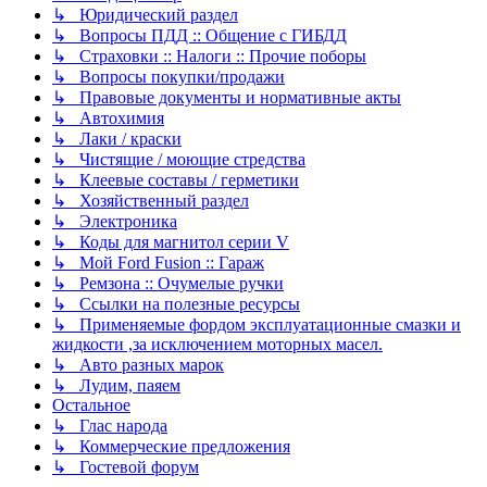
↳ Юридический раздел
↳ Вопросы ПДД :: Общение с ГИБДД
↳ Страховки :: Налоги :: Прочие поборы
↳ Вопросы покупки/продажи
↳ Правовые документы и нормативные акты
↳ Автохимия
↳ Лаки / краски
↳ Чистящие / моющие стредства
↳ Клеевые составы / герметики
↳ Хозяйственный раздел
↳ Электроника
↳ Коды для магнитол серии V
↳ Мой Ford Fusion :: Гараж
↳ Ремзона :: Очумелые ручки
↳ Ссылки на полезные ресурсы
↳ Применяемые фордом эксплуатационные смазки и
жидкости ,за исключением моторных масел.
↳ Авто разных марок
↳ Лудим, паяем
Остальное
↳ Глас народа
↳ Коммерческие предложения
↳ Гостевой форум