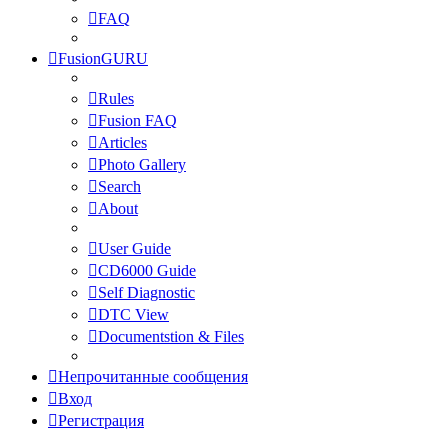
FAQ
FusionGURU
Rules
Fusion FAQ
Articles
Photo Gallery
Search
About
User Guide
CD6000 Guide
Self Diagnostic
DTC View
Documentstion & Files
Непрочитанные сообщения
Вход
Регистрация