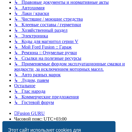
↳ Правовые документы и нормативные акты
↳ Автохимия
↳ Лаки / краски
↳ Чистящие / моющие стредства
↳ Клеевые составы / герметики
↳ Хозяйственный раздел
↳ Электроника
↳ Коды для магнитол серии V
↳ Мой Ford Fusion :: Гараж
↳ Ремзона :: Очумелые ручки
↳ Ссылки на полезные ресурсы
↳ Применяемые фордом эксплуатационные смазки и
жидкости ,за исключением моторных масел.
↳ Авто разных марок
↳ Лудим, паяем
Остальное
↳ Глас народа
↳ Коммерческие предложения
↳ Гостевой форум
Fusion GURU
Часовой пояс:
UTC+03:00
Удалить cookies
Этот сайт использует cookies для