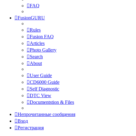
FAQ
FusionGURU
Rules
Fusion FAQ
Articles
Photo Gallery
Search
About
User Guide
CD6000 Guide
Self Diagnostic
DTC View
Documentstion & Files
Непрочитанные сообщения
Вход
Регистрация