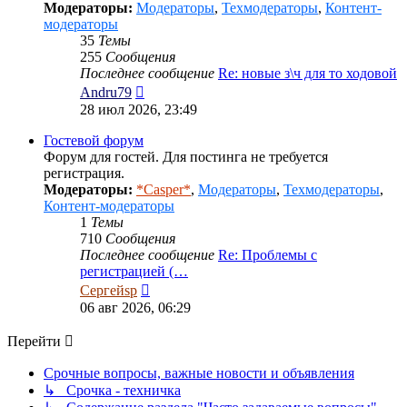
Модераторы:
Модераторы
,
Техмодераторы
,
Контент-
модераторы
35
Темы
255
Сообщения
Последнее сообщение
Re: новые з\ч для то ходовой
Перейти
Andru79
к
28 июл 2026, 23:49
последнему
сообщению
Гостевой форум
Форум для гостей. Для постинга не требуется
регистрация.
Модераторы:
*Casper*
,
Модераторы
,
Техмодераторы
,
Контент-модераторы
1
Темы
710
Сообщения
Последнее сообщение
Re: Проблемы с
регистрацией (…
Перейти
Сергейsp
к
06 авг 2026, 06:29
последнему
сообщению
Перейти
Срочные вопросы, важные новости и объявления
↳ Срочка - техничка