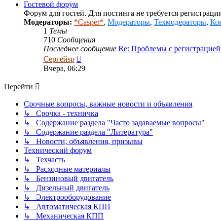
сообщению
Гостевой форум
Форум для гостей. Для постинга не требуется регистрация
Модераторы:
*Casper*
,
Модераторы
,
Техмодераторы
,
Ко
1
Темы
710
Сообщения
Последнее сообщение
Re: Проблемы с регистрацие
Перейти
Сергейsp
к
Вчера, 06:29
последнему
сообщению
Перейти
Срочные вопросы, важные новости и объявления
↳ Срочка - техничка
↳ Содержание раздела "Часто задаваемые вопросы"
↳ Содержание раздела "Литература"
↳ Новости, объявления, призывы
Технический форум
↳ Техчасть
↳ Расходные материалы
↳ Бензиновый двигатель
↳ Дизельный двигатель
↳ Электрооборудование
↳ Автоматическая КПП
↳ Механическая КПП