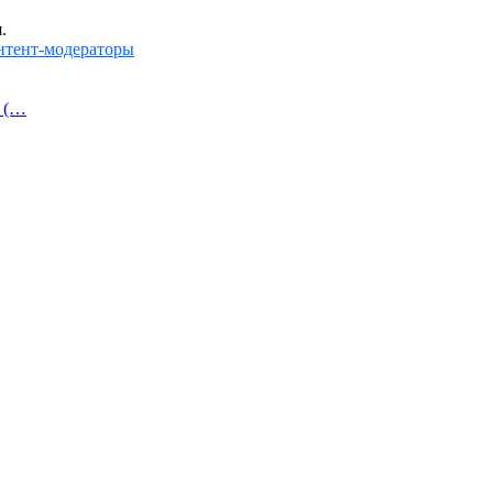
.
нтент-модераторы
й (…