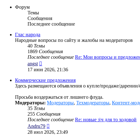
Форум
Темы
Сообщения
Последнее сообщение
Глас народа
Народные вопросы по сайту и жалобы на модераторов
40
Темы
1869
Сообщения
Последнее сообщение
Re: Мои вопросы и предложе
Перейти
angst
к
17 июн 2026, 21:36
последнему
сообщению
Коммерческие предложения
Здесь размещаются объявления о купле/продаже/дарении
Просьба воздержаться от лишнего флуда.
Модераторы:
Модераторы
,
Техмодераторы
,
Контент-мод
35
Темы
255
Сообщения
Последнее сообщение
Re: новые з\ч для то ходовой
Перейти
Andru79
к
28 июл 2026, 23:49
последнему