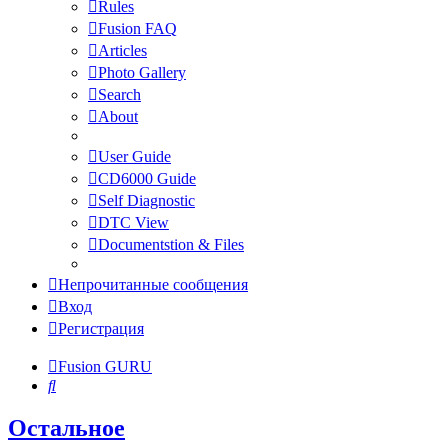
Rules
Fusion FAQ
Articles
Photo Gallery
Search
About
User Guide
CD6000 Guide
Self Diagnostic
DTC View
Documentstion & Files
Непрочитанные сообщения
Вход
Регистрация
Fusion GURU
Поиск
Остальное