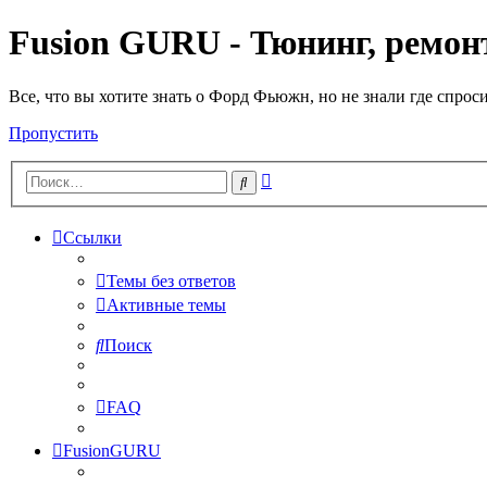
Fusion GURU - Тюнинг, ремонт
Все, что вы хотите знать о Форд Фьюжн, но не знали где спрос
Пропустить
Расширенный
Поиск
поиск
Ссылки
Темы без ответов
Активные темы
Поиск
FAQ
FusionGURU