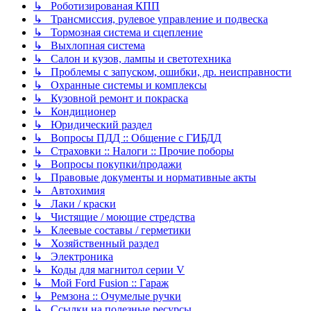
↳ Роботизированая КПП
↳ Трансмиссия, рулевое управление и подвеска
↳ Тормозная система и сцепление
↳ Выхлопная система
↳ Салон и кузов, лампы и светотехника
↳ Проблемы с запуском, ошибки, др. неисправности
↳ Охранные системы и комплексы
↳ Кузовной ремонт и покраска
↳ Кондиционер
↳ Юридический раздел
↳ Вопросы ПДД :: Общение с ГИБДД
↳ Страховки :: Налоги :: Прочие поборы
↳ Вопросы покупки/продажи
↳ Правовые документы и нормативные акты
↳ Автохимия
↳ Лаки / краски
↳ Чистящие / моющие стредства
↳ Клеевые составы / герметики
↳ Хозяйственный раздел
↳ Электроника
↳ Коды для магнитол серии V
↳ Мой Ford Fusion :: Гараж
↳ Ремзона :: Очумелые ручки
↳ Ссылки на полезные ресурсы