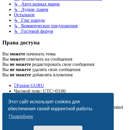
↳ Авто разных марок
↳ Лудим, паяем
Остальное
↳ Глас народа
↳ Коммерческие предложения
↳ Гостевой форум
Права доступа
Вы
можете
начинать темы
Вы
можете
отвечать на сообщения
Вы
не можете
редактировать свои сообщения
Вы
не можете
удалять свои сообщения
Вы
не можете
добавлять вложения
Fusion GURU
Часовой пояс:
UTC+03:00
Удалить cookies
Этот сайт использует cookies для
Создано на основе
phpBB
® Forum Software © phpBB Limited
обеспечения своей корректной работы.
Подробнее