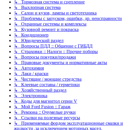
↳ Тормозная система и сцепление
↳ Выхлопная система
↳ Салон и кузов, лампы и светотехника
↳ Проблемы с запуском, ошибки, др. неисправности
↳ Охранные системы и комплексы
↳ Кузовной ремонт и покраска
↳ Кондиционер
↳ Юридический раздел
↳ Вопросы ПДД :: Общение с ГИБДД
↳ Страховки :: Налоги :: Прочие поборы
↳ Вопросы покупки/продажи
↳ Правовые документы и нормативные акты
↳ Автохимия
↳ Лаки / краски
↳ Чистящие / моющие стредства
↳ Клеевые составы / герметики
↳ Хозяйственный раздел
↳ Электроника
↳ Коды для магнитол серии V
↳ Мой Ford Fusion :: Гараж
↳ Ремзона :: Очумелые ручки
↳ Ссылки на полезные ресурсы
↳ Применяемые фордом эксплуатационные смазки и
жидкости ,за исключением моторных масел.