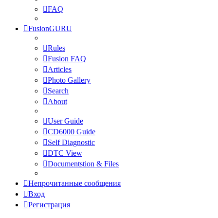
FAQ
FusionGURU
Rules
Fusion FAQ
Articles
Photo Gallery
Search
About
User Guide
CD6000 Guide
Self Diagnostic
DTC View
Documentstion & Files
Непрочитанные сообщения
Вход
Регистрация