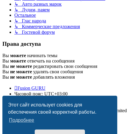
↳ Авто разных марок
↳ Лудим, паяем
Остальное
↳ Глас народа
↳ Коммерческие предложения
↳ Гостевой форум
Права доступа
Вы
можете
начинать темы
Вы
можете
отвечать на сообщения
Вы
не можете
редактировать свои сообщения
Вы
не можете
удалять свои сообщения
Вы
не можете
добавлять вложения
Fusion GURU
Часовой пояс:
UTC+03:00
Удалить cookies
Этот сайт использует cookies для
Создано на основе
phpBB
® Forum Software © phpBB Limited
обеспечения своей корректной работы.
Подробнее