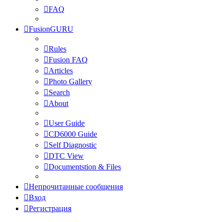
FAQ
FusionGURU
Rules
Fusion FAQ
Articles
Photo Gallery
Search
About
User Guide
CD6000 Guide
Self Diagnostic
DTC View
Documentstion & Files
Непрочитанные сообщения
Вход
Регистрация