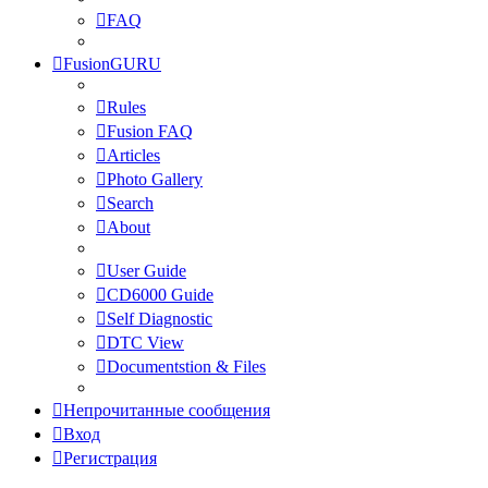
FAQ
FusionGURU
Rules
Fusion FAQ
Articles
Photo Gallery
Search
About
User Guide
CD6000 Guide
Self Diagnostic
DTC View
Documentstion & Files
Непрочитанные сообщения
Вход
Регистрация