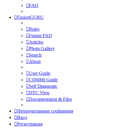
FAQ
FusionGURU
Rules
Fusion FAQ
Articles
Photo Gallery
Search
About
User Guide
CD6000 Guide
Self Diagnostic
DTC View
Documentstion & Files
Непрочитанные сообщения
Вход
Регистрация