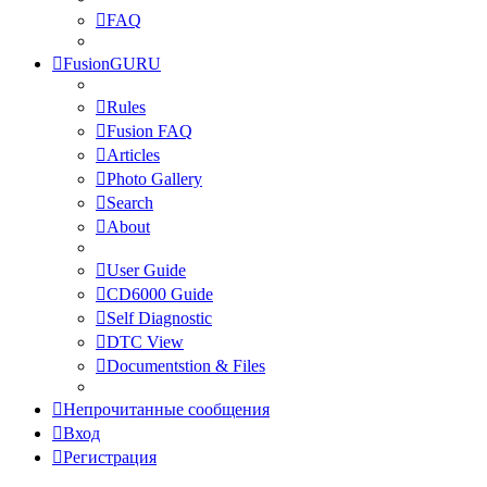
FAQ
FusionGURU
Rules
Fusion FAQ
Articles
Photo Gallery
Search
About
User Guide
CD6000 Guide
Self Diagnostic
DTC View
Documentstion & Files
Непрочитанные сообщения
Вход
Регистрация