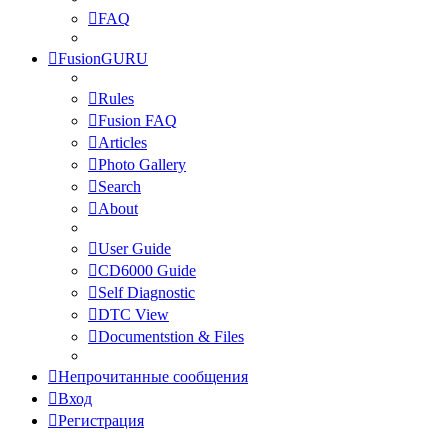
FAQ
FusionGURU
Rules
Fusion FAQ
Articles
Photo Gallery
Search
About
User Guide
CD6000 Guide
Self Diagnostic
DTC View
Documentstion & Files
Непрочитанные сообщения
Вход
Регистрация