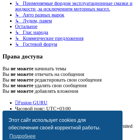
↳ Применяемые фордом эксплуатационные смазки и
жидкости ,за исключением моторных масел.
↳ Авто разных марок
↳ Лудим, паяем
Остальное
↳ Глас народа
↳ Коммерческие предложения
↳ Гостевой форум
Права доступа
Вы
не можете
начинать темы
Вы
не можете
отвечать на сообщения
Вы
не можете
редактировать свои сообщения
Вы
не можете
удалять свои сообщения
Вы
не можете
добавлять вложения
Fusion GURU
Часовой пояс:
UTC+03:00
Удалить cookies
Этот сайт использует cookies для
Создано на основе
phpBB
® Forum Software © phpBB Limited
обеспечения своей корректной работы.
Подробнее