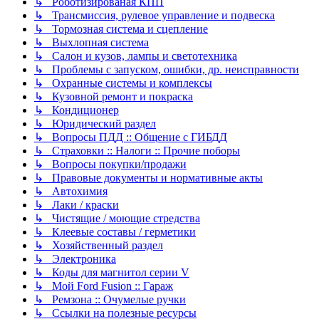
↳ Роботизированая КПП
↳ Трансмиссия, рулевое управление и подвеска
↳ Тормозная система и сцепление
↳ Выхлопная система
↳ Салон и кузов, лампы и светотехника
↳ Проблемы с запуском, ошибки, др. неисправности
↳ Охранные системы и комплексы
↳ Кузовной ремонт и покраска
↳ Кондиционер
↳ Юридический раздел
↳ Вопросы ПДД :: Общение с ГИБДД
↳ Страховки :: Налоги :: Прочие поборы
↳ Вопросы покупки/продажи
↳ Правовые документы и нормативные акты
↳ Автохимия
↳ Лаки / краски
↳ Чистящие / моющие стредства
↳ Клеевые составы / герметики
↳ Хозяйственный раздел
↳ Электроника
↳ Коды для магнитол серии V
↳ Мой Ford Fusion :: Гараж
↳ Ремзона :: Очумелые ручки
↳ Ссылки на полезные ресурсы