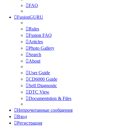
FAQ
FusionGURU
Rules
Fusion FAQ
Articles
Photo Gallery
Search
About
User Guide
CD6000 Guide
Self Diagnostic
DTC View
Documentstion & Files
Непрочитанные сообщения
Вход
Регистрация