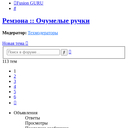
Fusion GURU
Поиск
Ремзона :: Очумелые ручки
Модератор:
Техмодераторы
Новая тема
Расширенный
Поиск
поиск
113 тем
1
2
3
4
5
6
След.
Объявления
Ответы
Просмотры