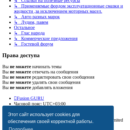
↳ Ссылки на полезные ресурсы
↳ Применяемые фордом эксплуатационные смазки и
жидкости ,за исключением моторных масел.
↳ Авто разных марок
↳ Лудим, паяем
Остальное
↳ Глас народа
↳ Коммерческие предложения
↳ Гостевой форум
Права доступа
Вы
не можете
начинать темы
Вы
не можете
отвечать на сообщения
Вы
не можете
редактировать свои сообщения
Вы
не можете
удалять свои сообщения
Вы
не можете
добавлять вложения
Fusion GURU
Часовой пояс:
UTC+03:00
Удалить cookies
Этот сайт использует cookies для
Создано на основе
phpBB
® Forum Software © phpBB Limited
обеспечения своей корректной работы.
Подробнее