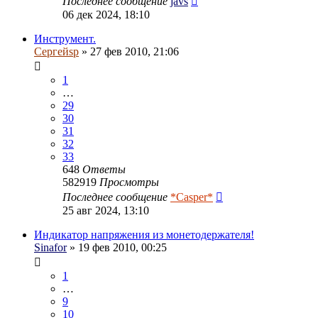
Последнее сообщение
javs
06 дек 2024, 18:10
Инструмент.
Сергейsp
» 27 фев 2010, 21:06
1
…
29
30
31
32
33
648
Ответы
582919
Просмотры
Последнее сообщение
*Casper*
25 авг 2024, 13:10
Индикатор напряжения из монетодержателя!
Sinafor
» 19 фев 2010, 00:25
1
…
9
10