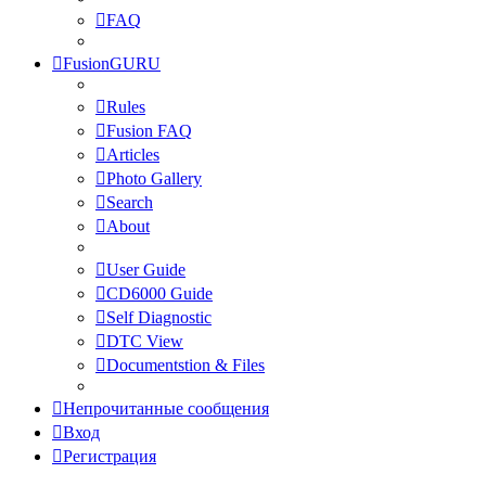
FAQ
FusionGURU
Rules
Fusion FAQ
Articles
Photo Gallery
Search
About
User Guide
CD6000 Guide
Self Diagnostic
DTC View
Documentstion & Files
Непрочитанные сообщения
Вход
Регистрация