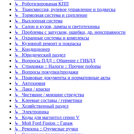
↳ Роботизированая КПП
↳ Трансмиссия, рулевое управление и подвеска
↳ Тормозная система и сцепление
↳ Выхлопная система
↳ Салон и кузов, лампы и светотехника
↳ Проблемы с запуском, ошибки, др. неисправности
↳ Охранные системы и комплексы
↳ Кузовной ремонт и покраска
↳ Кондиционер
↳ Юридический раздел
↳ Вопросы ПДД :: Общение с ГИБДД
↳ Страховки :: Налоги :: Прочие поборы
↳ Вопросы покупки/продажи
↳ Правовые документы и нормативные акты
↳ Автохимия
↳ Лаки / краски
↳ Чистящие / моющие стредства
↳ Клеевые составы / герметики
↳ Хозяйственный раздел
↳ Электроника
↳ Коды для магнитол серии V
↳ Мой Ford Fusion :: Гараж
↳ Ремзона :: Очумелые ручки