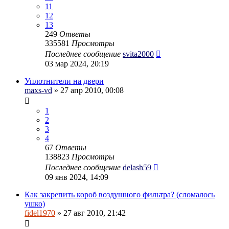
11
12
13
249
Ответы
335581
Просмотры
Последнее сообщение
svita2000
03 мар 2024, 20:19
Уплотнители на двери
maxs-vd
» 27 апр 2010, 00:08
1
2
3
4
67
Ответы
138823
Просмотры
Последнее сообщение
delash59
09 янв 2024, 14:09
Как закрепить короб воздушного фильтра? (сломалось
ушко)
fidel1970
» 27 авг 2010, 21:42