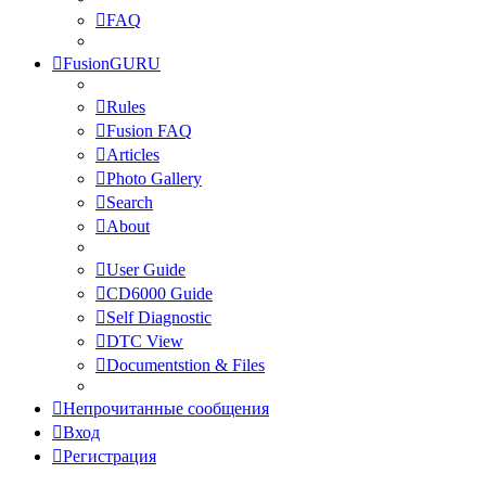
FAQ
FusionGURU
Rules
Fusion FAQ
Articles
Photo Gallery
Search
About
User Guide
CD6000 Guide
Self Diagnostic
DTC View
Documentstion & Files
Непрочитанные сообщения
Вход
Регистрация