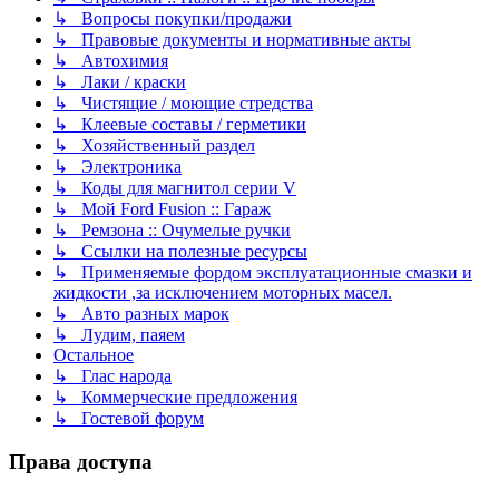
↳ Вопросы покупки/продажи
↳ Правовые документы и нормативные акты
↳ Автохимия
↳ Лаки / краски
↳ Чистящие / моющие стредства
↳ Клеевые составы / герметики
↳ Хозяйственный раздел
↳ Электроника
↳ Коды для магнитол серии V
↳ Мой Ford Fusion :: Гараж
↳ Ремзона :: Очумелые ручки
↳ Ссылки на полезные ресурсы
↳ Применяемые фордом эксплуатационные смазки и
жидкости ,за исключением моторных масел.
↳ Авто разных марок
↳ Лудим, паяем
Остальное
↳ Глас народа
↳ Коммерческие предложения
↳ Гостевой форум
Права доступа