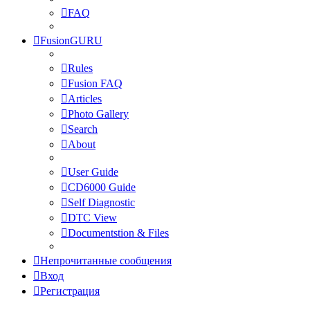
FAQ
FusionGURU
Rules
Fusion FAQ
Articles
Photo Gallery
Search
About
User Guide
CD6000 Guide
Self Diagnostic
DTC View
Documentstion & Files
Непрочитанные сообщения
Вход
Регистрация