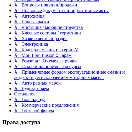
↳ Вопросы покупки/продажи
↳ Правовые документы и нормативные акты
↳ Автохимия
↳ Лаки / краски
↳ Чистящие / моющие стредства
↳ Клеевые составы / герметики
↳ Хозяйственный раздел
↳ Электроника
↳ Коды для магнитол серии V
↳ Мой Ford Fusion :: Гараж
↳ Ремзона :: Очумелые ручки
↳ Ссылки на полезные ресурсы
↳ Применяемые фордом эксплуатационные смазки и
жидкости ,за исключением моторных масел.
↳ Авто разных марок
↳ Лудим, паяем
Остальное
↳ Глас народа
↳ Коммерческие предложения
↳ Гостевой форум
Права доступа