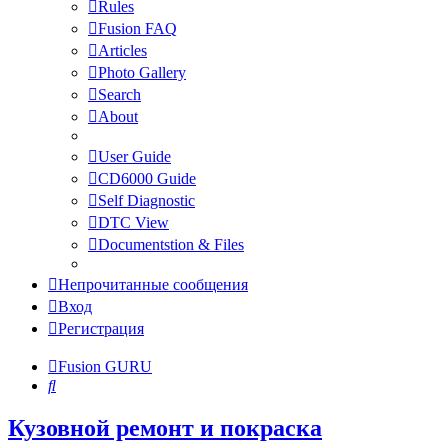
Rules
Fusion FAQ
Articles
Photo Gallery
Search
About
User Guide
CD6000 Guide
Self Diagnostic
DTC View
Documentstion & Files
Непрочитанные сообщения
Вход
Регистрация
Fusion GURU
Поиск
Кузовной ремонт и покраска