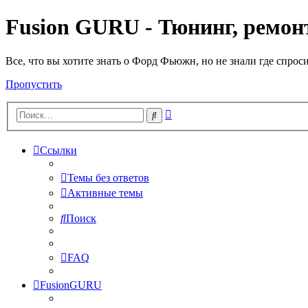
Fusion GURU - Тюнинг, ремонт
Все, что вы хотите знать о Форд Фьюжн, но не знали где спрос
Пропустить
Расширенный
Поиск
поиск
Ссылки
Темы без ответов
Активные темы
Поиск
FAQ
FusionGURU