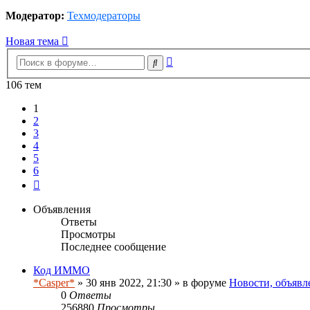
Модератор:
Техмодераторы
Новая тема
Расширенный
Поиск
поиск
106 тем
1
2
3
4
5
6
След.
Объявления
Ответы
Просмотры
Последнее сообщение
Код ИММО
*Casper*
» 30 янв 2022, 21:30 » в форуме
Новости, объявл
0
Ответы
256880
Просмотры