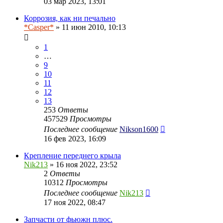
03 мар 2023, 13:01
Коррозия, как ни печально
*Casper*
» 11 июн 2010, 10:13
1
…
9
10
11
12
13
253
Ответы
457529
Просмотры
Последнее сообщение
Nikson1600
16 фев 2023, 16:09
Крепление переднего крыла
Nik213
» 16 ноя 2022, 23:52
2
Ответы
10312
Просмотры
Последнее сообщение
Nik213
17 ноя 2022, 08:47
Запчасти от фьюжн плюс.