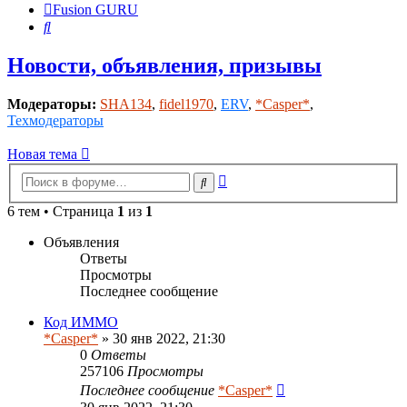
Fusion GURU
Поиск
Новости, объявления, призывы
Модераторы:
SHA134
,
fidel1970
,
ERV
,
*Casper*
,
Техмодераторы
Новая тема
Расширенный
Поиск
поиск
6 тем • Страница
1
из
1
Объявления
Ответы
Просмотры
Последнее сообщение
Код ИММО
*Casper*
» 30 янв 2022, 21:30
0
Ответы
257106
Просмотры
Последнее сообщение
*Casper*