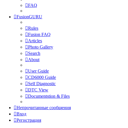
FAQ
FusionGURU
Rules
Fusion FAQ
Articles
Photo Gallery
Search
About
User Guide
CD6000 Guide
Self Diagnostic
DTC View
Documentstion & Files
Непрочитанные сообщения
Вход
Регистрация