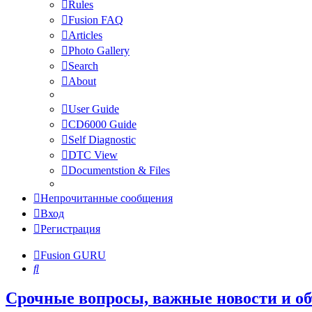
Rules
Fusion FAQ
Articles
Photo Gallery
Search
About
User Guide
CD6000 Guide
Self Diagnostic
DTC View
Documentstion & Files
Непрочитанные сообщения
Вход
Регистрация
Fusion GURU
Поиск
Срочные вопросы, важные новости и о