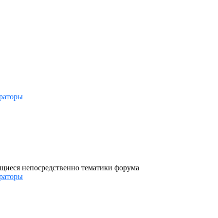
раторы
ющиеся непосредственно тематики форума
раторы