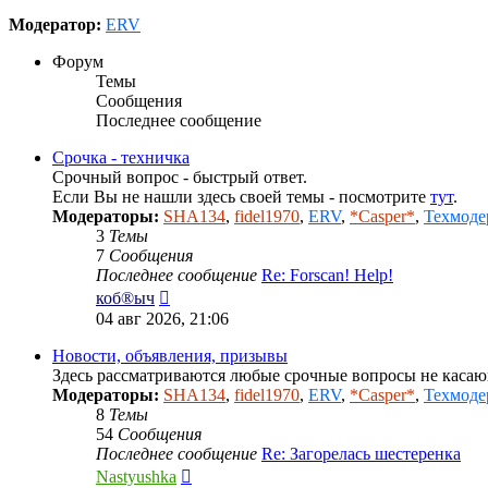
Модератор:
ERV
Форум
Темы
Сообщения
Последнее сообщение
Срочка - техничка
Срочный вопрос - быстрый ответ.
Если Вы не нашли здесь своей темы - посмотрите
тут
.
Модераторы:
SHA134
,
fidel1970
,
ERV
,
*Casper*
,
Техмоде
3
Темы
7
Сообщения
Последнее сообщение
Re: Forscan! Help!
Перейти
коб®ыч
к
04 авг 2026, 21:06
последнему
сообщению
Новости, объявления, призывы
Здесь рассматриваются любые срочные вопросы не каса
Модераторы:
SHA134
,
fidel1970
,
ERV
,
*Casper*
,
Техмоде
8
Темы
54
Сообщения
Последнее сообщение
Re: Загорелась шестеренка
Перейти
Nastyushka