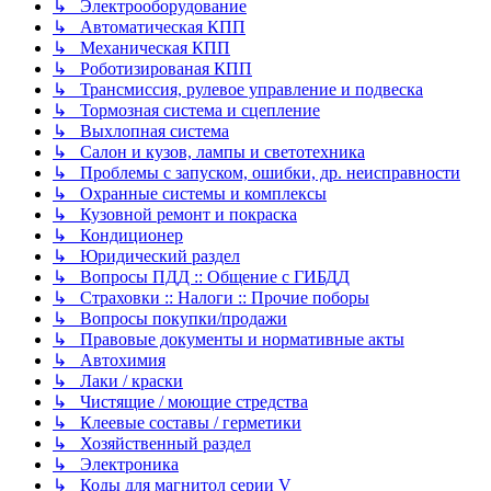
↳ Электрооборудование
↳ Автоматическая КПП
↳ Механическая КПП
↳ Роботизированая КПП
↳ Трансмиссия, рулевое управление и подвеска
↳ Тормозная система и сцепление
↳ Выхлопная система
↳ Салон и кузов, лампы и светотехника
↳ Проблемы с запуском, ошибки, др. неисправности
↳ Охранные системы и комплексы
↳ Кузовной ремонт и покраска
↳ Кондиционер
↳ Юридический раздел
↳ Вопросы ПДД :: Общение с ГИБДД
↳ Страховки :: Налоги :: Прочие поборы
↳ Вопросы покупки/продажи
↳ Правовые документы и нормативные акты
↳ Автохимия
↳ Лаки / краски
↳ Чистящие / моющие стредства
↳ Клеевые составы / герметики
↳ Хозяйственный раздел
↳ Электроника
↳ Коды для магнитол серии V