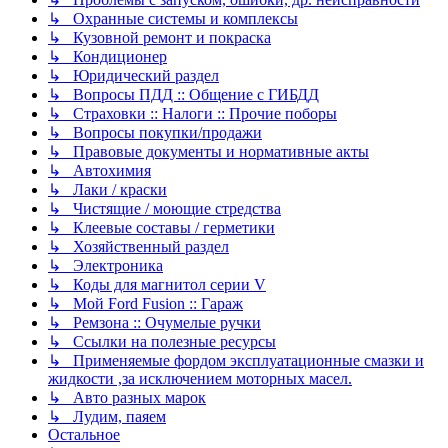
↳ Охранные системы и комплексы
↳ Кузовной ремонт и покраска
↳ Кондиционер
↳ Юридический раздел
↳ Вопросы ПДД :: Общение с ГИБДД
↳ Страховки :: Налоги :: Прочие поборы
↳ Вопросы покупки/продажи
↳ Правовые документы и нормативные акты
↳ Автохимия
↳ Лаки / краски
↳ Чистящие / моющие стредства
↳ Клеевые составы / герметики
↳ Хозяйственный раздел
↳ Электроника
↳ Коды для магнитол серии V
↳ Мой Ford Fusion :: Гараж
↳ Ремзона :: Очумелые ручки
↳ Ссылки на полезные ресурсы
↳ Применяемые фордом эксплуатационные смазки и
жидкости ,за исключением моторных масел.
↳ Авто разных марок
↳ Лудим, паяем
Остальное