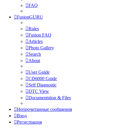
FAQ
FusionGURU
Rules
Fusion FAQ
Articles
Photo Gallery
Search
About
User Guide
CD6000 Guide
Self Diagnostic
DTC View
Documentstion & Files
Непрочитанные сообщения
Вход
Регистрация