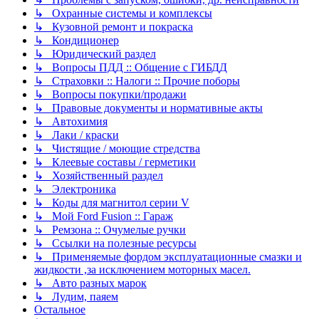
↳ Охранные системы и комплексы
↳ Кузовной ремонт и покраска
↳ Кондиционер
↳ Юридический раздел
↳ Вопросы ПДД :: Общение с ГИБДД
↳ Страховки :: Налоги :: Прочие поборы
↳ Вопросы покупки/продажи
↳ Правовые документы и нормативные акты
↳ Автохимия
↳ Лаки / краски
↳ Чистящие / моющие стредства
↳ Клеевые составы / герметики
↳ Хозяйственный раздел
↳ Электроника
↳ Коды для магнитол серии V
↳ Мой Ford Fusion :: Гараж
↳ Ремзона :: Очумелые ручки
↳ Ссылки на полезные ресурсы
↳ Применяемые фордом эксплуатационные смазки и
жидкости ,за исключением моторных масел.
↳ Авто разных марок
↳ Лудим, паяем
Остальное