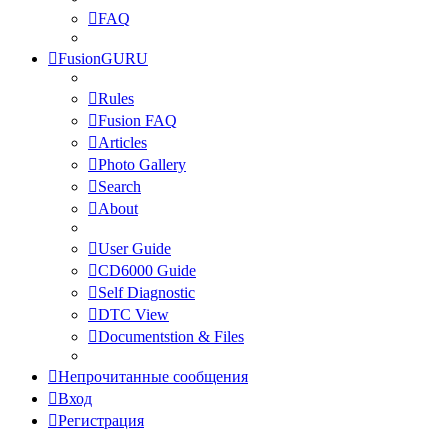
FAQ
FusionGURU
Rules
Fusion FAQ
Articles
Photo Gallery
Search
About
User Guide
CD6000 Guide
Self Diagnostic
DTC View
Documentstion & Files
Непрочитанные сообщения
Вход
Регистрация