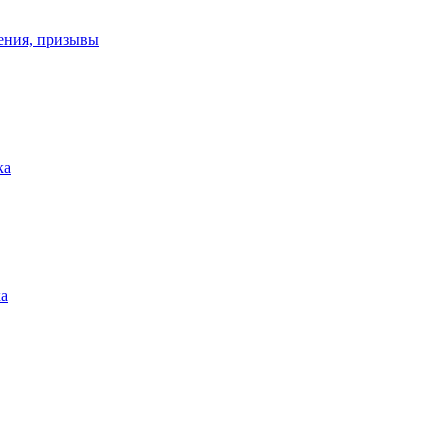
ения, призывы
ка
ка