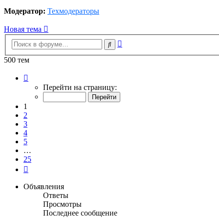
Модератор:
Техмодераторы
Новая тема
Расширенный
Поиск
поиск
500 тем
Страница
1
Перейти на страницу:
из
25
1
2
3
4
5
…
25
След.
Объявления
Ответы
Просмотры
Последнее сообщение