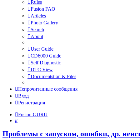
Rules
Fusion FAQ
Articles
Photo Gallery
Search
About
User Guide
CD6000 Guide
Self Diagnostic
DTC View
Documentstion & Files
Непрочитанные сообщения
Вход
Регистрация
Fusion GURU
Поиск
Проблемы с запуском, ошибки, др. неи