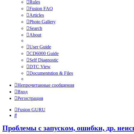
Rules
Fusion FAQ
Articles
Photo Gallery
Search
About
User Guide
CD6000 Guide
Self Diagnostic
DTC View
Documentstion & Files
Непрочитанные сообщения
Вход
Регистрация
Fusion GURU
Поиск
Проблемы с запуском, ошибки, др. неи