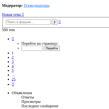
Модератор:
Техмодераторы
Новая тема
Расширенный
Поиск
поиск
500 тем
Страница
1
Перейти на страницу:
из
25
1
2
3
4
5
…
25
След.
Объявления
Ответы
Просмотры
Последнее сообщение