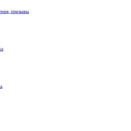
ения, призывы
ка
ка