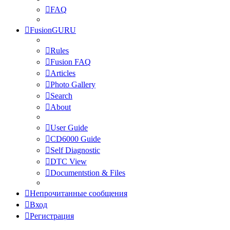
FAQ
FusionGURU
Rules
Fusion FAQ
Articles
Photo Gallery
Search
About
User Guide
CD6000 Guide
Self Diagnostic
DTC View
Documentstion & Files
Непрочитанные сообщения
Вход
Регистрация