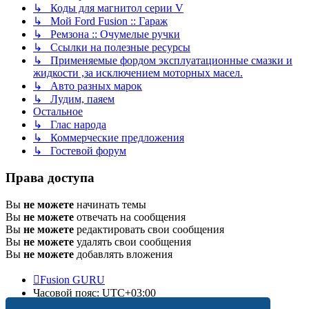
↳ Коды для магнитол серии V
↳ Мой Ford Fusion :: Гараж
↳ Ремзона :: Очумелые ручки
↳ Ссылки на полезные ресурсы
↳ Применяемые фордом эксплуатационные смазки и
жидкости ,за исключением моторных масел.
↳ Авто разных марок
↳ Лудим, паяем
Остальное
↳ Глас народа
↳ Коммерческие предложения
↳ Гостевой форум
Права доступа
Вы
не можете
начинать темы
Вы
не можете
отвечать на сообщения
Вы
не можете
редактировать свои сообщения
Вы
не можете
удалять свои сообщения
Вы
не можете
добавлять вложения
Fusion GURU
Часовой пояс:
UTC+03:00
Удалить cookies