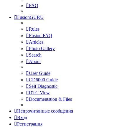
FAQ
FusionGURU
Rules
Fusion FAQ
Articles
Photo Gallery
Search
About
User Guide
CD6000 Guide
Self Diagnostic
DTC View
Documentstion & Files
Непрочитанные сообщения
Вход
Регистрация