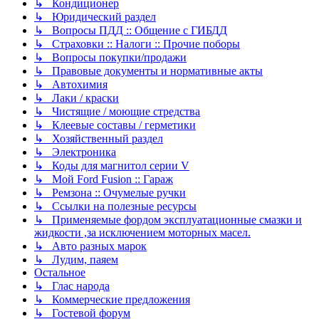
↳ Кондиционер
↳ Юридический раздел
↳ Вопросы ПДД :: Общение с ГИБДД
↳ Страховки :: Налоги :: Прочие поборы
↳ Вопросы покупки/продажи
↳ Правовые документы и нормативные акты
↳ Автохимия
↳ Лаки / краски
↳ Чистящие / моющие стредства
↳ Клеевые составы / герметики
↳ Хозяйственный раздел
↳ Электроника
↳ Коды для магнитол серии V
↳ Мой Ford Fusion :: Гараж
↳ Ремзона :: Очумелые ручки
↳ Ссылки на полезные ресурсы
↳ Применяемые фордом эксплуатационные смазки и
жидкости ,за исключением моторных масел.
↳ Авто разных марок
↳ Лудим, паяем
Остальное
↳ Глас народа
↳ Коммерческие предложения
↳ Гостевой форум