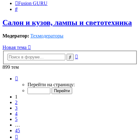
Fusion GURU
Поиск
Салон и кузов, лампы и светотехника
Модератор:
Техмодераторы
Новая тема
Расширенный
Поиск
поиск
899 тем
Страница
1
Перейти на страницу:
из
45
1
2
3
4
5
…
45
След.