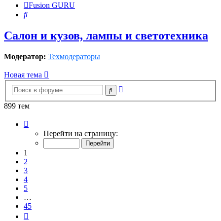
Fusion GURU
Поиск
Салон и кузов, лампы и светотехника
Модератор:
Техмодераторы
Новая тема
Расширенный
Поиск
поиск
899 тем
Страница
1
Перейти на страницу:
из
45
1
2
3
4
5
…
45
След.