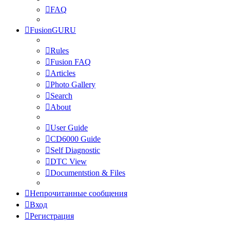
FAQ
FusionGURU
Rules
Fusion FAQ
Articles
Photo Gallery
Search
About
User Guide
CD6000 Guide
Self Diagnostic
DTC View
Documentstion & Files
Непрочитанные сообщения
Вход
Регистрация