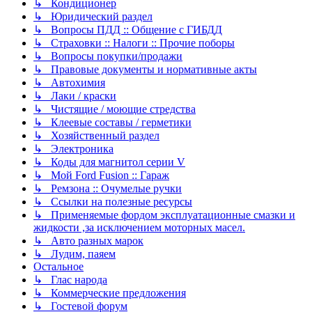
↳ Кондиционер
↳ Юридический раздел
↳ Вопросы ПДД :: Общение с ГИБДД
↳ Страховки :: Налоги :: Прочие поборы
↳ Вопросы покупки/продажи
↳ Правовые документы и нормативные акты
↳ Автохимия
↳ Лаки / краски
↳ Чистящие / моющие стредства
↳ Клеевые составы / герметики
↳ Хозяйственный раздел
↳ Электроника
↳ Коды для магнитол серии V
↳ Мой Ford Fusion :: Гараж
↳ Ремзона :: Очумелые ручки
↳ Ссылки на полезные ресурсы
↳ Применяемые фордом эксплуатационные смазки и
жидкости ,за исключением моторных масел.
↳ Авто разных марок
↳ Лудим, паяем
Остальное
↳ Глас народа
↳ Коммерческие предложения
↳ Гостевой форум