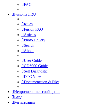
FAQ
FusionGURU
Rules
Fusion FAQ
Articles
Photo Gallery
Search
About
User Guide
CD6000 Guide
Self Diagnostic
DTC View
Documentstion & Files
Непрочитанные сообщения
Вход
Регистрация