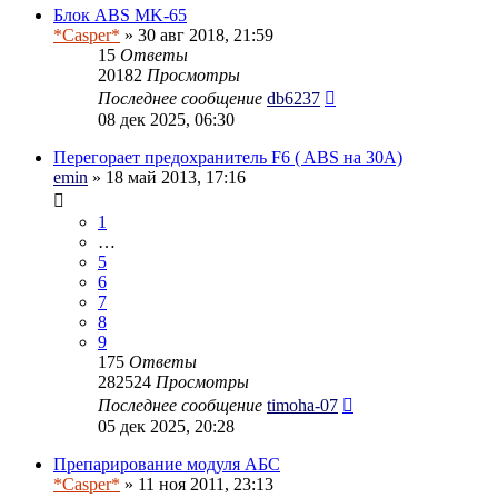
Блок ABS MK-65
*Casper*
» 30 авг 2018, 21:59
15
Ответы
20182
Просмотры
Последнее сообщение
db6237
08 дек 2025, 06:30
Перегорает предохранитель F6 ( ABS на 30А)
emin
» 18 май 2013, 17:16
1
…
5
6
7
8
9
175
Ответы
282524
Просмотры
Последнее сообщение
timoha-07
05 дек 2025, 20:28
Препарирование модуля АБС
*Casper*
» 11 ноя 2011, 23:13