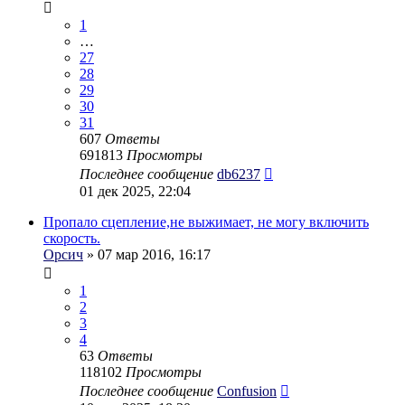
1
…
27
28
29
30
31
607
Ответы
691813
Просмотры
Последнее сообщение
db6237
01 дек 2025, 22:04
Пропало сцепление,не выжимает, не могу включить
скорость.
Орсич
» 07 мар 2016, 16:17
1
2
3
4
63
Ответы
118102
Просмотры
Последнее сообщение
Confusion