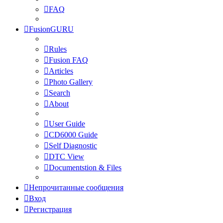
FAQ
FusionGURU
Rules
Fusion FAQ
Articles
Photo Gallery
Search
About
User Guide
CD6000 Guide
Self Diagnostic
DTC View
Documentstion & Files
Непрочитанные сообщения
Вход
Регистрация