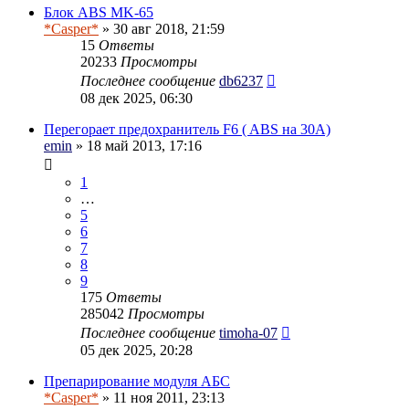
Блок ABS MK-65
*Casper*
» 30 авг 2018, 21:59
15
Ответы
20233
Просмотры
Последнее сообщение
db6237
08 дек 2025, 06:30
Перегорает предохранитель F6 ( ABS на 30А)
emin
» 18 май 2013, 17:16
1
…
5
6
7
8
9
175
Ответы
285042
Просмотры
Последнее сообщение
timoha-07
05 дек 2025, 20:28
Препарирование модуля АБС
*Casper*
» 11 ноя 2011, 23:13