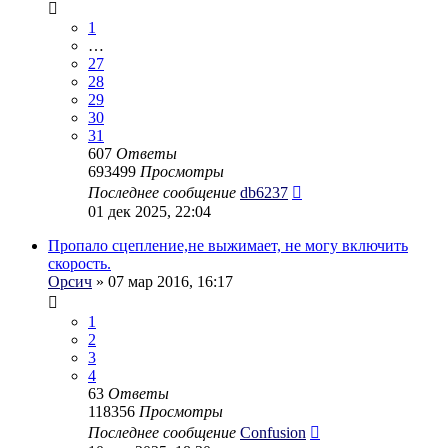
1
…
27
28
29
30
31
607
Ответы
693499
Просмотры
Последнее сообщение
db6237
01 дек 2025, 22:04
Пропало сцепление,не выжимает, не могу включить
скорость.
Орсич
» 07 мар 2016, 16:17
1
2
3
4
63
Ответы
118356
Просмотры
Последнее сообщение
Confusion