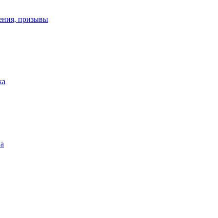
ения, призывы
ка
ка