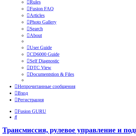
Rules
Fusion FAQ
Articles
Photo Gallery
Search
About
User Guide
CD6000 Guide
Self Diagnostic
DTC View
Documentstion & Files
Непрочитанные сообщения
Вход
Регистрация
Fusion GURU
Поиск
Трансмиссия, рулевое управление и под