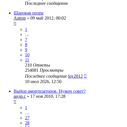
Последнее сообщение
Шаровая опора
Astron
» 09 май 2012, 00:02
1
…
7
8
9
10
11
210
Ответы
254081
Просмотры
Последнее сообщение
lov2012
10 июл 2026, 12:50
Выбор амортизаторов. Нужен совет?
андр.с
» 17 ноя 2010, 17:28
1
…
27
28