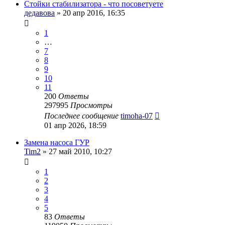
Стойки стабилизатора - что посоветуете
дедавова
» 20 апр 2016, 16:35
1
…
7
8
9
10
11
200
Ответы
297995
Просмотры
Последнее сообщение
timoha-07
01 апр 2026, 18:59
Замена насоса ГУР
Tim2
» 27 май 2010, 10:27
1
2
3
4
5
83
Ответы