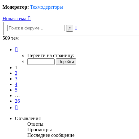
Модератор:
Техмодераторы
Новая тема
Расширенный
Поиск
поиск
509 тем
Страница
1
Перейти на страницу:
из
26
1
2
3
4
5
…
26
След.
Объявления
Ответы
Просмотры
Последнее сообщение