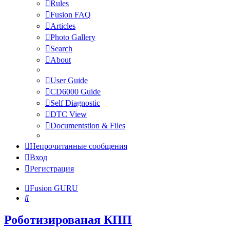
Rules
Fusion FAQ
Articles
Photo Gallery
Search
About
User Guide
CD6000 Guide
Self Diagnostic
DTC View
Documentstion & Files
Непрочитанные сообщения
Вход
Регистрация
Fusion GURU
Поиск
Роботизированая КПП