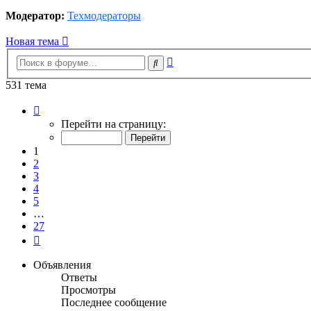
Модератор:
Техмодераторы
Новая тема
Расширенный
Поиск
поиск
531 тема
Страница
1
Перейти на страницу:
из
27
1
2
3
4
5
…
27
След.
Объявления
Ответы
Просмотры
Последнее сообщение