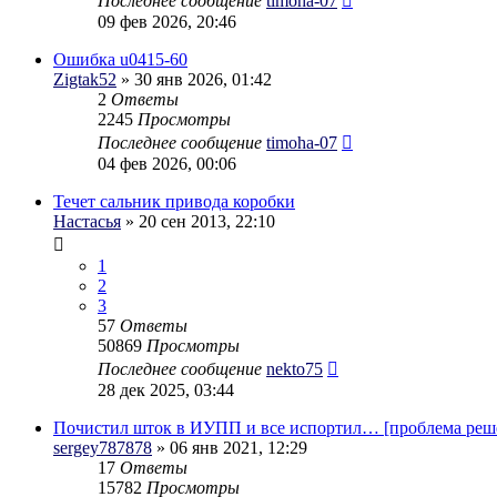
Последнее сообщение
timoha-07
09 фев 2026, 20:46
Ошибка u0415-60
Zigtak52
» 30 янв 2026, 01:42
2
Ответы
2245
Просмотры
Последнее сообщение
timoha-07
04 фев 2026, 00:06
Течет сальник привода коробки
Настасья
» 20 сен 2013, 22:10
1
2
3
57
Ответы
50869
Просмотры
Последнее сообщение
nekto75
28 дек 2025, 03:44
Почистил шток в ИУПП и все испортил… [проблема реш
sergey787878
» 06 янв 2021, 12:29
17
Ответы
15782
Просмотры