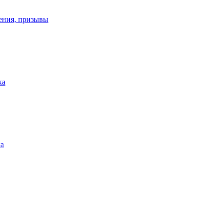
ения, призывы
ка
ка