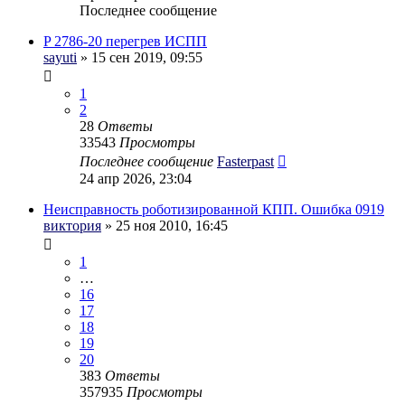
Последнее сообщение
P 2786-20 перегрев ИСПП
sayuti
» 15 сен 2019, 09:55
1
2
28
Ответы
33543
Просмотры
Последнее сообщение
Fasterpast
24 апр 2026, 23:04
Неисправность роботизированной КПП. Ошибка 0919
виктория
» 25 ноя 2010, 16:45
1
…
16
17
18
19
20
383
Ответы
357935
Просмотры