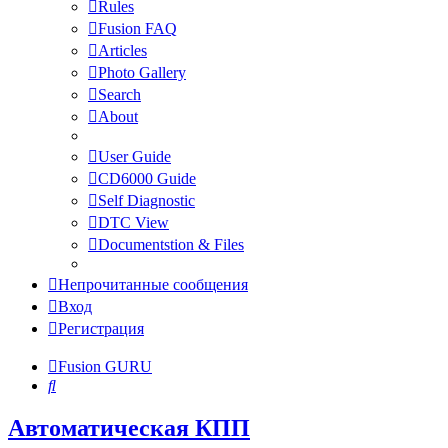
Rules
Fusion FAQ
Articles
Photo Gallery
Search
About
User Guide
CD6000 Guide
Self Diagnostic
DTC View
Documentstion & Files
Непрочитанные сообщения
Вход
Регистрация
Fusion GURU
Поиск
Автоматическая КПП