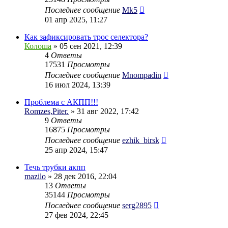
Последнее сообщение
Mk5
01 апр 2025, 11:27
Как зафиксировать трос селектора?
Колоша
» 05 сен 2021, 12:39
4
Ответы
17531
Просмотры
Последнее сообщение
Mnompadin
16 июл 2024, 13:39
Проблема с АКПП!!!
Romzes,Piter.
» 31 авг 2022, 17:42
9
Ответы
16875
Просмотры
Последнее сообщение
ezhik_birsk
25 апр 2024, 15:47
Течь трубки акпп
mazilo
» 28 дек 2016, 22:04
13
Ответы
35144
Просмотры
Последнее сообщение
serg2895
27 фев 2024, 22:45