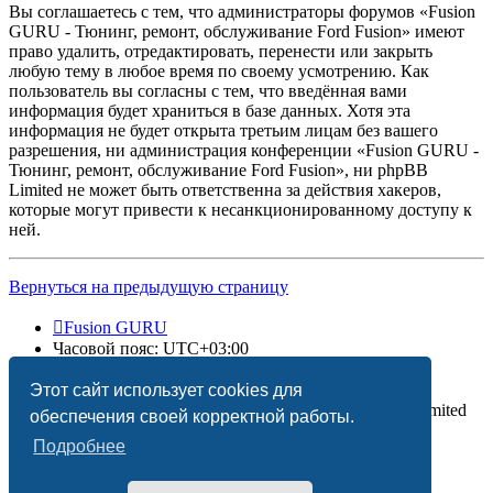
Вы соглашаетесь с тем, что администраторы форумов «Fusion
GURU - Тюнинг, ремонт, обслуживание Ford Fusion» имеют
право удалить, отредактировать, перенести или закрыть
любую тему в любое время по своему усмотрению. Как
пользователь вы согласны с тем, что введённая вами
информация будет храниться в базе данных. Хотя эта
информация не будет открыта третьим лицам без вашего
разрешения, ни администрация конференции «Fusion GURU -
Тюнинг, ремонт, обслуживание Ford Fusion», ни phpBB
Limited не может быть ответственна за действия хакеров,
которые могут привести к несанкционированному доступу к
ней.
Вернуться на предыдущую страницу
Fusion GURU
Часовой пояс:
UTC+03:00
Удалить cookies
Этот сайт использует cookies для
Создано на основе
phpBB
® Forum Software © phpBB Limited
обеспечения своей корректной работы.
Подробнее