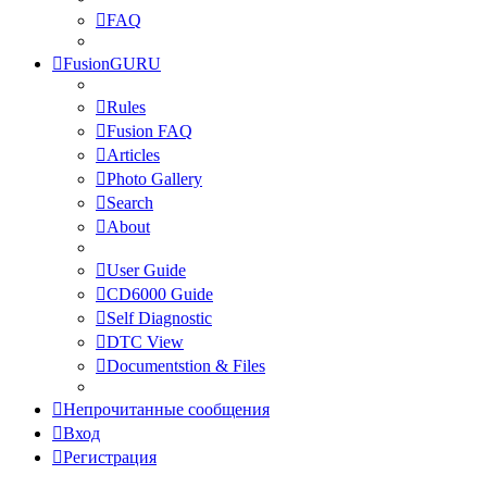
FAQ
FusionGURU
Rules
Fusion FAQ
Articles
Photo Gallery
Search
About
User Guide
CD6000 Guide
Self Diagnostic
DTC View
Documentstion & Files
Непрочитанные сообщения
Вход
Регистрация